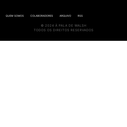
QUEM SOMOS
COLABORADORES
ARQUIVO
RSS
© 2024 À PALA DE WALSH
TODOS OS DIREITOS RESERVADOS