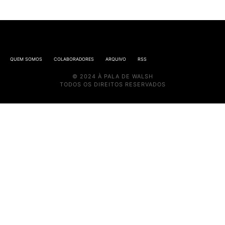
QUEM SOMOS
COLABORADORES
ARQUIVO
RSS
© 2024 À PALA DE WALSH
TODOS OS DIREITOS RESERVADOS