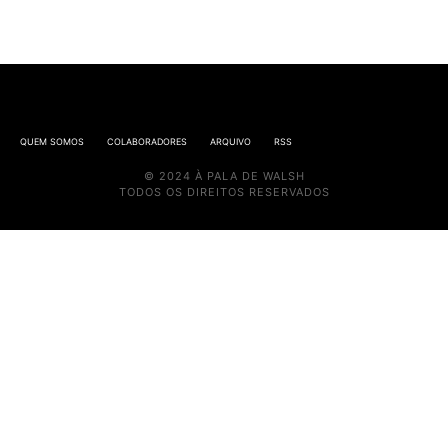
QUEM SOMOS
COLABORADORES
ARQUIVO
RSS
© 2024 À PALA DE WALSH
TODOS OS DIREITOS RESERVADOS