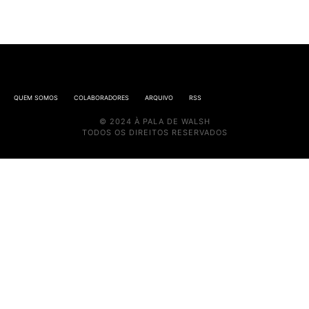
QUEM SOMOS
COLABORADORES
ARQUIVO
RSS
© 2024 À PALA DE WALSH
TODOS OS DIREITOS RESERVADOS