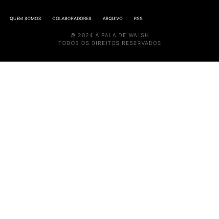
QUEM SOMOS
COLABORADORES
ARQUIVO
RSS
© 2024 À PALA DE WALSH
TODOS OS DIREITOS RESERVADOS