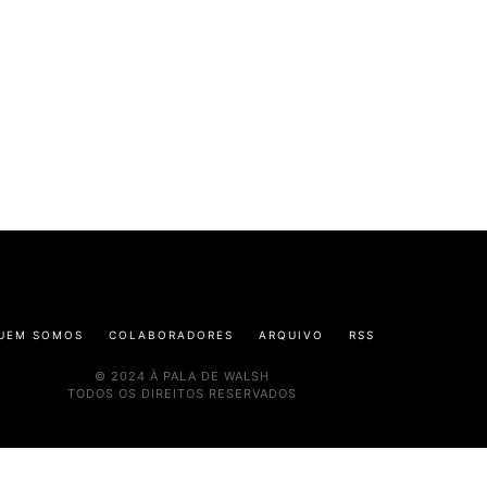
UEM SOMOS
COLABORADORES
ARQUIVO
RSS
© 2024 À PALA DE WALSH
TODOS OS DIREITOS RESERVADOS