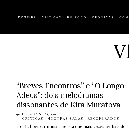
DOSSIER
CRÍTICAS
EM FOCO
CRÓNICAS
CON
V
“Breves Encontros” e “O Longo
Adeus”: dois melodramas
dissonantes de Kira Muratova
27 DE AGOSTO, 2024
CRÍTICAS
·
NOUTRAS SALAS
·
RECUPERADOS
É difícil pensar numa cineasta que mais vezes tenha sido