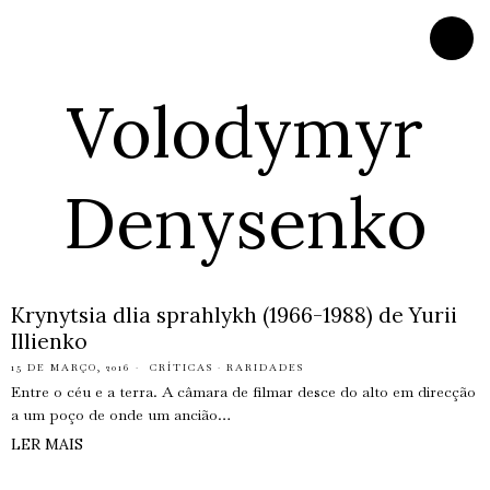
Volodymyr
Denysenko
Krynytsia dlia sprahlykh (1966-1988) de Yurii
Illienko
15 DE MARÇO, 2016
CRÍTICAS
·
RARIDADES
Entre o céu e a terra. A câmara de filmar desce do alto em direcção
a um poço de onde um ancião…
LER MAIS