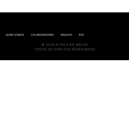
QUEM SOMOS
COLABORADORES
ARQUIVO
RSS
© 2024 À PALA DE WALSH
TODOS OS DIREITOS RESERVADOS