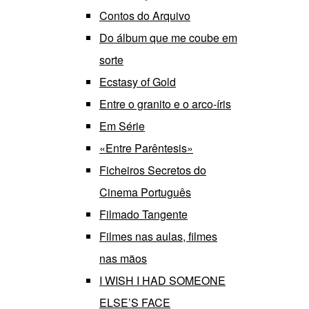
Contos do Arquivo
Do álbum que me coube em
sorte
Ecstasy of Gold
Entre o granito e o arco-íris
Em Série
«Entre Parêntesis»
Ficheiros Secretos do
Cinema Português
Filmado Tangente
Filmes nas aulas, filmes
nas mãos
I WISH I HAD SOMEONE
ELSE’S FACE