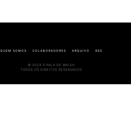
QUEM SOMOS
COLABORADORES
ARQUIVO
RSS
© 2024 À PALA DE WALSH
TODOS OS DIREITOS RESERVADOS