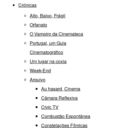
Crónicas
Alto, Baixo, Frágil
Orfanato
O Vampiro da Cinemateca
Portugal, um Guia
Cinematográfico
Um lugar na coxia
Week-End
Arquivo
Au hasard, Cinema
Câmara Reflexiva
Civic TV
Combustão Espontânea
Constelações Fílmicas