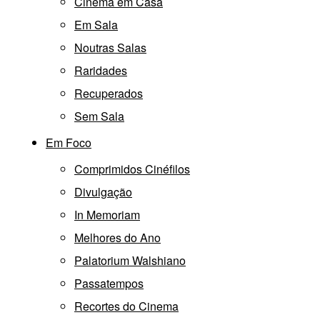
Cinema em Casa
Em Sala
Noutras Salas
Raridades
Recuperados
Sem Sala
Em Foco
Comprimidos Cinéfilos
Divulgação
In Memoriam
Melhores do Ano
Palatorium Walshiano
Passatempos
Recortes do Cinema