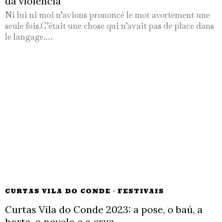
da violência
Ni lui ni moi n’avions prononcé le mot avortement une
seule fois.C’était une chose qui n’avait pas de place dans
le langage.…
CURTAS VILA DO CONDE
·
FESTIVAIS
Curtas Vila do Conde 2023: a pose, o baú, a
horta, o novelo e a cruz