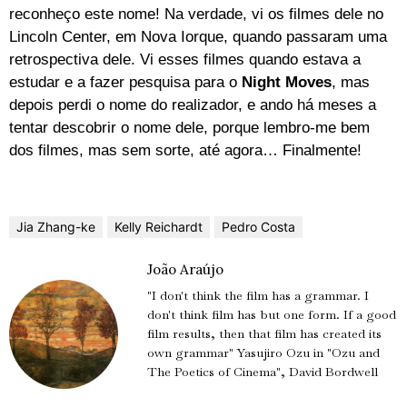
reconheço este nome! Na verdade, vi os filmes dele no
Lincoln Center, em Nova Iorque, quando passaram uma
retrospectiva dele. Vi esses filmes quando estava a
estudar e a fazer pesquisa para o
Night Moves
, mas
depois perdi o nome do realizador, e ando há meses a
tentar descobrir o nome dele, porque lembro-me bem
dos filmes, mas sem sorte, até agora… Finalmente!
Jia Zhang-ke
Kelly Reichardt
Pedro Costa
João Araújo
"I don't think the film has a grammar. I
don't think film has but one form. If a good
film results, then that film has created its
own grammar" Yasujiro Ozu in "Ozu and
The Poetics of Cinema", David Bordwell