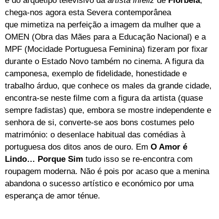
e do arquétipo televisivo da
artista infeliz
de
Florbela
,
chega-nos agora esta Severa contemporânea
que mimetiza na perfeição a imagem da mulher que a
OMEN (Obra das Mães para a Educação Nacional) e a
MPF (Mocidade Portuguesa Feminina) fizeram por fixar
durante o Estado Novo também no cinema. A figura da
camponesa, exemplo de fidelidade, honestidade e
trabalho árduo, que conhece os males da grande cidade,
encontra-se neste filme com a figura da artista (quase
sempre fadistas) que, embora se mostre independente e
senhora de si, converte-se aos bons costumes pelo
matrimónio: o desenlace habitual das comédias à
portuguesa dos ditos anos de ouro. Em
O Amor é
Lindo… Porque Sim
tudo isso se re-encontra com
roupagem moderna. Não é pois por acaso que a menina
abandona o sucesso artístico e económico por uma
esperança de amor ténue.