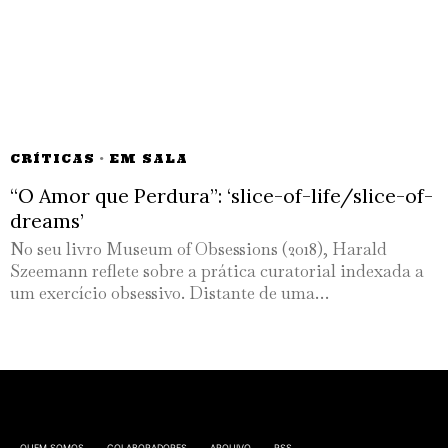
CRÍTICAS
·
EM SALA
“O Amor que Perdura”: ‘slice-of-life/slice-of-
dreams’
No seu livro Museum of Obsessions (2018), Harald
Szeemann reflete sobre a prática curatorial indexada a
um exercício obsessivo. Distante de uma…
QUEM SOMOS
COLABORADORES
ARQUIVO
RSS