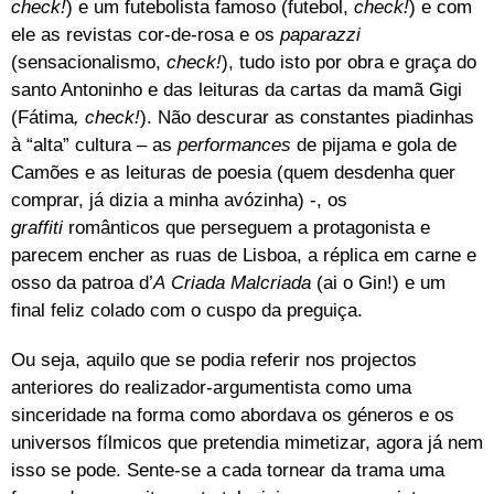
check!
)
e um futebolista famoso (futebol,
check!
) e com
ele as revistas cor-de-rosa e os
paparazzi
(sensacionalismo,
check!
), tudo isto por obra e graça do
santo Antoninho e das leituras da cartas da mamã Gigi
(Fátima
, check!
). Não descurar as constantes piadinhas
à “alta” cultura – as
performances
de pijama e gola de
Camões e as leituras de poesia (quem desdenha quer
comprar, já dizia a minha avózinha) -, os
graffiti
românticos que perseguem a protagonista e
parecem encher as ruas de Lisboa, a réplica em carne e
osso da patroa d’
A
Criada Malcriada
(ai o Gin!) e um
final feliz colado com o cuspo da preguiça.
Ou seja, aquilo que se podia referir nos projectos
anteriores do realizador-argumentista como uma
sinceridade na forma como abordava os géneros e os
universos fílmicos que pretendia mimetizar, agora já nem
isso se pode. Sente-se a cada tornear da trama uma