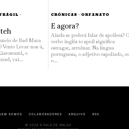
 FRÁGIL
·
CRÓNICAS
·
ORFANATO
E agora?
hteh
Ainda se poderá falar de spoilers? 
A meio de Bad Mara
verbo inglês to spoil significa
 Vento Levar-nos-á,
estragar, arruinar. Na língua
Kiarostami, o
portuguesa, o adjetivo espoliado, o
hzad, vai…
o…
UEM SOMOS
COLABORADORES
ARQUIVO
RSS
© 2024 À PALA DE WALSH