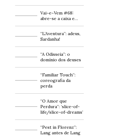
Vai~e~Vem #68:
abre-se a caixa e…
“L’Aventura”: adeus,
Sardanha!
“A Odisseia”: o
domínio dos deuses
“Familiar Touch”:
coreografia da
perda
“O Amor que
Perdura”: ‘slice-of-
life/slice-of-dreams’
“Pest in Florenz”:
Lang antes de Lang