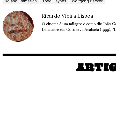
Roland Emmerich
Todd Haynes
Wolfgang Becker
Ricardo Vieira Lisboa
O cinema é um milagre e como diz João C
Lencastre em Conserva Acabada (1999), "L
ARTI