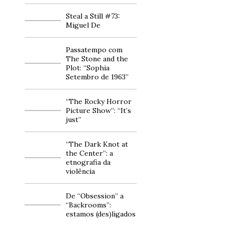
Steal a Still #73:
Miguel De
Passatempo com
The Stone and the
Plot: “Sophia
Setembro de 1963”
“The Rocky Horror
Picture Show”: “It’s
just”
“The Dark Knot at
the Center”: a
etnografia da
violência
De “Obsession” a
“Backrooms”:
estamos (des)ligados