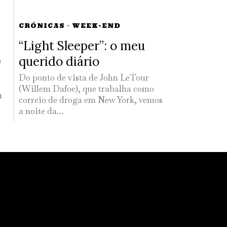
CRÓNICAS
·
WEEK-END
“Light Sleeper”: o meu
querido diário
O
Do ponto de vista de John LeTour
(Willem Dafoe), que trabalha como
u
correio de droga em New York, vemos
a noite da…