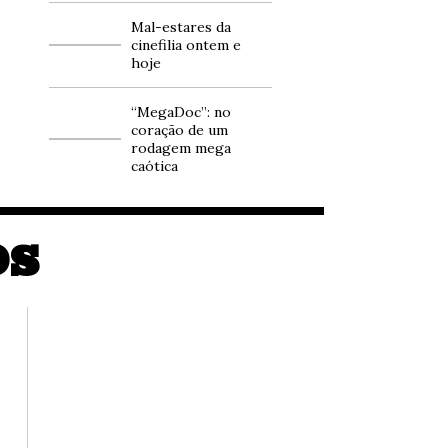
Mal-estares da
cinefilia ontem e
hoje
“MegaDoc”: no
coração de um
rodagem mega
caótica
OS