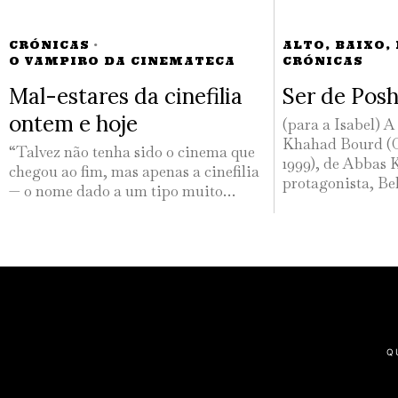
CRÓNICAS
·
ALTO, BAIXO,
O VAMPIRO DA CINEMATECA
CRÓNICAS
Mal-estares da cinefilia
Ser de Pos
ontem e hoje
(para a Isabel) 
Khahad Bourd (O
“Talvez não tenha sido o cinema que
1999), de Abbas 
chegou ao fim, mas apenas a cinefilia
protagonista, Be
— o nome dado a um tipo muito…
Q