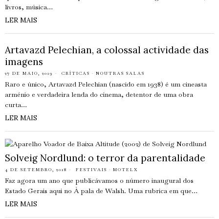
livros, música…
LER MAIS
Artavazd Pelechian, a colossal actividade das
imagens
27 DE MAIO, 2019
CRÍTICAS
·
NOUTRAS SALAS
Raro e único, Artavazd Pelechian (nascido em 1938) é um cineasta
arménio e verdadeira lenda do cinema, detentor de uma obra
curta…
LER MAIS
Solveig Nordlund: o terror da parentalidade
4 DE SETEMBRO, 2018
FESTIVAIS
·
MOTELX
Faz agora um ano que publicávamos o número inaugural dos
Estado Gerais aqui no À pala de Walsh. Uma rubrica em que…
LER MAIS