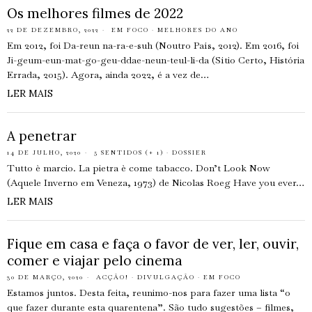
Os melhores filmes de 2022
22 DE DEZEMBRO, 2022
EM FOCO
·
MELHORES DO ANO
Em 2012, foi Da-reun na-ra-e-suh (Noutro País, 2012). Em 2016, foi
Ji-geum-eun-mat-go-geu-ddae-neun-teul-li-da (Sítio Certo, História
Errada, 2015). Agora, ainda 2022, é a vez de…
LER MAIS
A penetrar
14 DE JULHO, 2020
5 SENTIDOS (+ 1)
·
DOSSIER
Tutto è marcio. La pietra è come tabacco. Don’t Look Now
(Aquele Inverno em Veneza, 1973) de Nicolas Roeg Have you ever…
LER MAIS
Fique em casa e faça o favor de ver, ler, ouvir,
comer e viajar pelo cinema
30 DE MARÇO, 2020
ACÇÃO!
·
DIVULGAÇÃO
·
EM FOCO
Estamos juntos. Desta feita, reunimo-nos para fazer uma lista “o
que fazer durante esta quarentena”. São tudo sugestões – filmes,