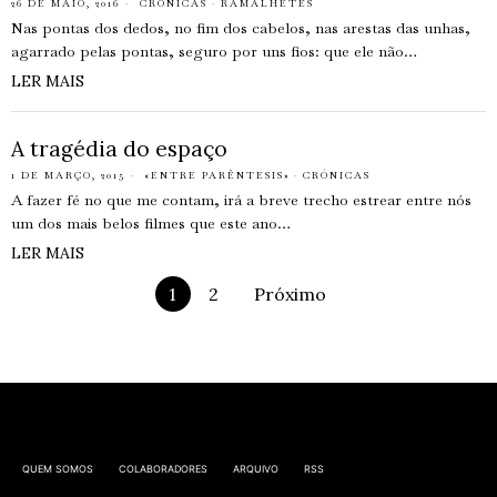
26 DE MAIO, 2016
CRÓNICAS
·
RAMALHETES
Nas pontas dos dedos, no fim dos cabelos, nas arestas das unhas,
agarrado pelas pontas, seguro por uns fios: que ele não…
LER MAIS
A tragédia do espaço
1 DE MARÇO, 2015
«ENTRE PARÊNTESIS»
·
CRÓNICAS
A fazer fé no que me contam, irá a breve trecho estrear entre nós
um dos mais belos filmes que este ano…
LER MAIS
1
2
Próximo
QUEM SOMOS
COLABORADORES
ARQUIVO
RSS