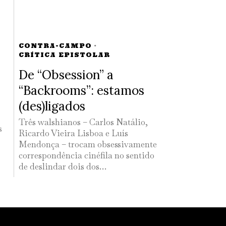
CONTRA-CAMPO
·
CRÍTICA EPISTOLAR
De “Obsession” a
“Backrooms”: estamos
(des)ligados
Três walshianos – Carlos Natálio,
s
Ricardo Vieira Lisboa e Luís
Mendonça – trocam obsessivamente
correspondência cinéfila no sentido
de deslindar dois dos…