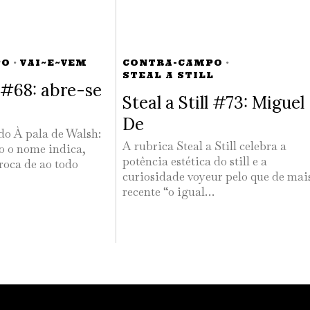
PO
·
VAI~E~VEM
CONTRA-CAMPO
·
STEAL A STILL
#68: abre-se
Steal a Still #73: Miguel
De
 do À pala de Walsh:
A rubrica Steal a Still celebra a
 o nome indica,
potência estética do still e a
roca de ao todo
curiosidade voyeur pelo que de mai
recente “o igual…