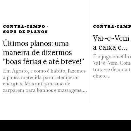
CONTRA-CAMPO
·
CONTRA-CAM
SOPA DE PLANOS
Vai~e~Vem 
Últimos planos: uma
a caixa e…
maneira de dizermos
É o jogo cinéfilo
“boas férias e até breve!”
Vai~e~Vem. Como
trata-se de uma t
Em Agosto, e como é hábito, fazemos
cinco…
a pausa merecida para retemperar
energias. Mas antes mesmo de
zarparem para banhos e massagens,…