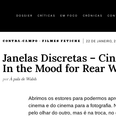
DOSSIER
CRÍTICAS
EM FOCO
CRÓNICAS
CON
22 DE JANEIRO, 
CONTRA-CAMPO
FILMES FETICHE
·
Janelas Discretas – Ci
In the Mood for Rear 
por
À pala de Walsh
Abrimos os estores para podermos apreci
cinema e do cinema para a fotografia.
pelo olhar do outro, mas é na troca, n