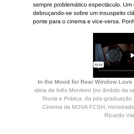
sempre problemático espectáculo. Um c
debruçando-se sobre um insuspeito clás
ponte para o cinema e vice-versa. Pon
In the Mood for Rear Window Love
ideia de Inês Monteiro (no âmbito da u
Teoria e Prática
, da pós-graduação
Cinema
da NOVA FCSH, ministrado
Ricardo Vie