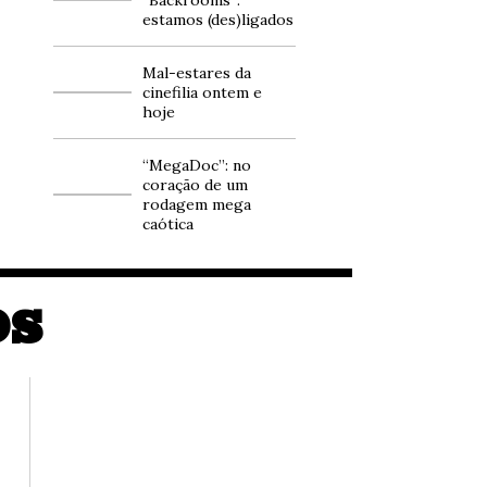
estamos (des)ligados
Mal-estares da
cinefilia ontem e
hoje
“MegaDoc”: no
coração de um
rodagem mega
caótica
OS