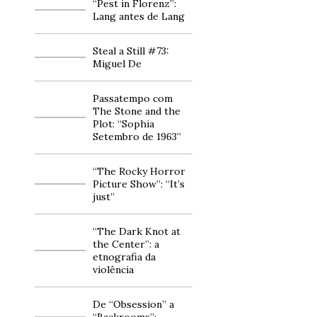
“Pest in Florenz”:
Lang antes de Lang
Steal a Still #73:
Miguel De
Passatempo com
The Stone and the
Plot: “Sophia
Setembro de 1963”
“The Rocky Horror
Picture Show”: “It’s
just”
“The Dark Knot at
the Center”: a
etnografia da
violência
De “Obsession” a
“Backrooms”: