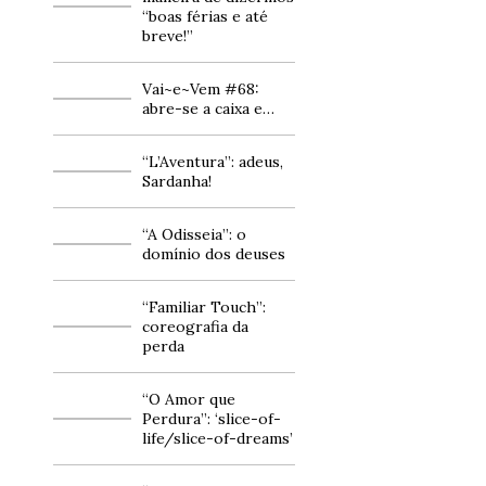
“boas férias e até
breve!”
Vai~e~Vem #68:
abre-se a caixa e…
“L’Aventura”: adeus,
Sardanha!
“A Odisseia”: o
domínio dos deuses
“Familiar Touch”:
coreografia da
perda
“O Amor que
Perdura”: ‘slice-of-
life/slice-of-dreams’