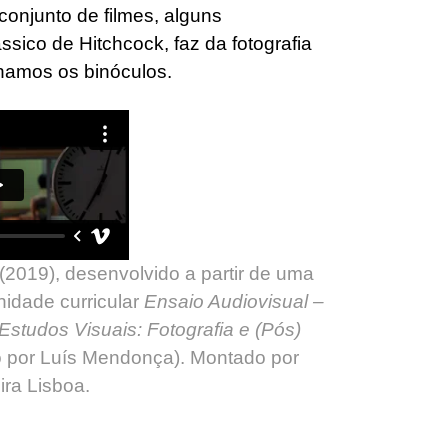
onjunto de filmes, alguns
sico de Hitchcock, faz da fotografia
hamos os binóculos.
(2019), desenvolvido a partir de uma
nidade curricular
Ensaio Audiovisual –
Estudos Visuais: Fotografia e (Pós)
 por Luís Mendonça). Montado por
ira Lisboa.