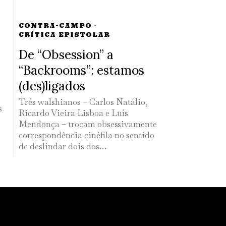
CONTRA-CAMPO
·
CRÍTICA EPISTOLAR
De “Obsession” a
“Backrooms”: estamos
(des)ligados
Três walshianos – Carlos Natálio,
s
Ricardo Vieira Lisboa e Luís
Mendonça – trocam obsessivamente
correspondência cinéfila no sentido
de deslindar dois dos…