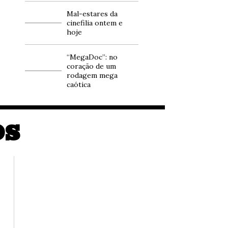
Mal-estares da
cinefilia ontem e
hoje
“MegaDoc”: no
coração de um
rodagem mega
caótica
OS