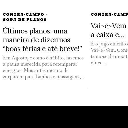
CONTRA-CAMPO
·
CONTRA-CAM
SOPA DE PLANOS
Vai~e~Vem 
Últimos planos: uma
a caixa e…
maneira de dizermos
É o jogo cinéfilo
“boas férias e até breve!”
Vai~e~Vem. Como
trata-se de uma t
Em Agosto, e como é hábito, fazemos
cinco…
a pausa merecida para retemperar
energias. Mas antes mesmo de
zarparem para banhos e massagens,…