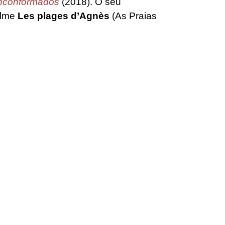
Inconformados
(2018). O seu
filme
Les plages d’Agnès
(As Praias