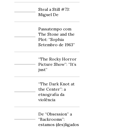
Steal a Still #73:
Miguel De
Passatempo com
The Stone and the
Plot: “Sophia
Setembro de 1963”
“The Rocky Horror
Picture Show”: “It’s
just”
“The Dark Knot at
the Center”: a
etnografia da
violência
De “Obsession” a
“Backrooms”:
estamos (des)ligados