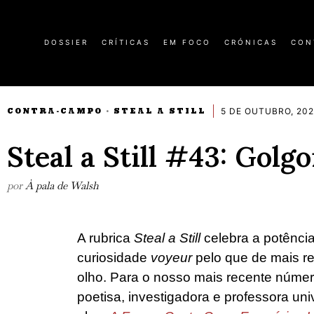
DOSSIER
CRÍTICAS
EM FOCO
CRÓNICAS
CON
5 DE OUTUBRO, 202
CONTRA-CAMPO
STEAL A STILL
·
Steal a Still #43: Golg
por
À pala de Walsh
A rubrica
Steal a Still
celebra a potência
curiosidade
voyeur
pelo que de mais rec
olho. Para o nosso mais recente núme
poetisa, investigadora e professora unive