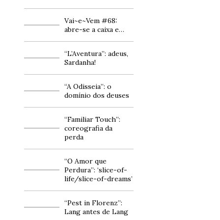
Vai~e~Vem #68:
abre-se a caixa e…
“L’Aventura”: adeus,
Sardanha!
“A Odisseia”: o
domínio dos deuses
“Familiar Touch”:
coreografia da
perda
“O Amor que
Perdura”: ‘slice-of-
life/slice-of-dreams’
“Pest in Florenz”:
Lang antes de Lang