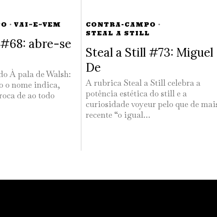
PO
·
VAI~E~VEM
CONTRA-CAMPO
·
STEAL A STILL
#68: abre-se
Steal a Still #73: Miguel
De
 do À pala de Walsh:
A rubrica Steal a Still celebra a
 o nome indica,
potência estética do still e a
roca de ao todo
curiosidade voyeur pelo que de mai
recente “o igual…