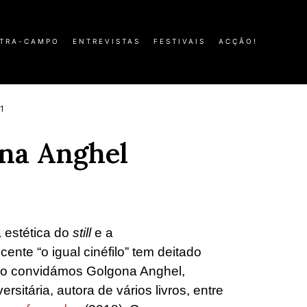
TRA-CAMPO
ENTREVISTAS
FESTIVAIS
ACÇÃO!
1
ona Anghel
 estética do
still
e a
ente “o igual cinéfilo” tem deitado
ro convidámos Golgona Anghel,
rsitária, autora de vários livros, entre