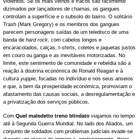
violentos. Se os mais velhos e fracos são facilmente
dizimados por lançadores de chamas, os gangues
controlam a superfície e o subsolo do bairro. O solitário
Trash (Mark Gregory) e os membros dos gangues
parecem personagens saídas de um teledisco de uma
banda de
hard rock
, com cabelos longos e
encaracolados, calças, t-shirts, coletes e jaquetas justos
em couro ou ganga e as inevitáveis motorizadas. No
limite, este sentimento de comunidade e rebeldia são a
reação à doutrina económica de Ronald Reagan e à
cultura
yuppie
, focadas no indivíduo e nos seus anseios
e que, a bem da prosperidade económica, promoviam o
afastamento das causas sociais, a desregulamentação e
a privatização dos serviços públicos.
Com
Quel maledetto treno blindato
viajamos no tempo
até à Segunda Guerra Mundial. No lado dos Aliados, um
conjunto de soldados com problemas judiciais evade-se