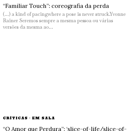
“Familiar Touch”: coreografia da perda
(…) a kind of pacingwhere a pose is never struck.Yvonne
Rainer Seremos sempre a mesma pessoa ou várias
versões da mesma ao…
CRÍTICAS
·
EM SALA
“O Amor que Perdura”: ‘slice-of-life/slice-of-