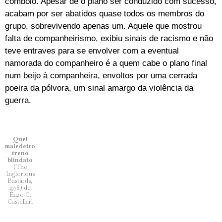
comboio. Apesar de o plano ser conduzido com sucesso,
acabam por ser abatidos quase todos os membros do
grupo, sobrevivendo apenas um. Aquele que mostrou
falta de companheirismo, exibiu sinais de racismo e não
teve entraves para se envolver com a eventual
namorada do companheiro é a quem cabe o plano final
num beijo à companheira, envoltos por uma cerrada
poeira da pólvora, um sinal amargo da violência da
guerra.
Quel
maledetto
treno
blindato
(The
Inglorious
Bastards,
1978) de
Enzo G.
Castellari