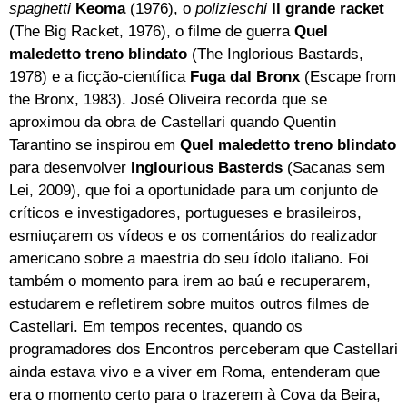
spaghetti
Keoma
(1976), o
polizieschi
Il grande racket
(The Big Racket, 1976), o filme de guerra
Quel
maledetto treno blindato
(The Inglorious Bastards,
1978) e a ficção-científica
Fuga dal Bronx
(Escape from
the Bronx, 1983). José Oliveira recorda que se
aproximou da obra de Castellari quando Quentin
Tarantino se inspirou em
Quel maledetto treno blindato
para desenvolver
Inglourious Basterds
(Sacanas sem
Lei, 2009), que foi a oportunidade para um conjunto de
críticos e investigadores, portugueses e brasileiros,
esmiuçarem os vídeos e os comentários do realizador
americano sobre a maestria do seu ídolo italiano. Foi
também o momento para irem ao baú e recuperarem,
estudarem e refletirem sobre muitos outros filmes de
Castellari. Em tempos recentes, quando os
programadores dos Encontros perceberam que Castellari
ainda estava vivo e a viver em Roma, entenderam que
era o momento certo para o trazerem à Cova da Beira,