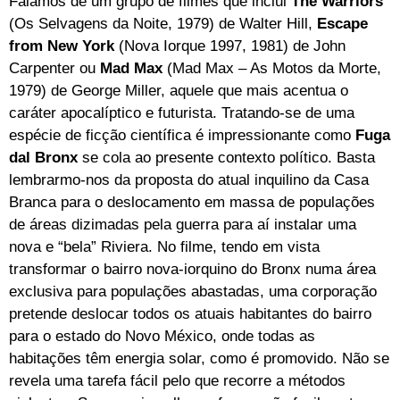
Falamos de um grupo de filmes que inclui
The Warriors
(Os Selvagens da Noite, 1979) de Walter Hill,
Escape
from New York
(Nova Iorque 1997, 1981) de John
Carpenter ou
Mad Max
(Mad Max – As Motos da Morte,
1979) de George Miller, aquele que mais acentua o
caráter apocalíptico e futurista. Tratando-se de uma
espécie de ficção científica é impressionante como
Fuga
dal Bronx
se cola ao presente contexto político. Basta
lembrarmo-nos da proposta do atual inquilino da Casa
Branca para o deslocamento em massa de populações
de áreas dizimadas pela guerra para aí instalar uma
nova e “bela” Riviera. No filme, tendo em vista
transformar o bairro nova-iorquino do Bronx numa área
exclusiva para populações abastadas, uma corporação
pretende deslocar todos os atuais habitantes do bairro
para o estado do Novo México, onde todas as
habitações têm energia solar, como é promovido. Não se
revela uma tarefa fácil pelo que recorre a métodos