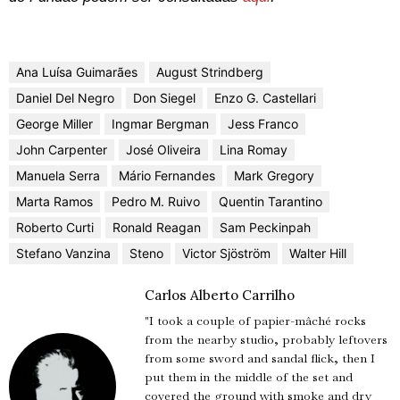
Ana Luísa Guimarães
August Strindberg
Daniel Del Negro
Don Siegel
Enzo G. Castellari
George Miller
Ingmar Bergman
Jess Franco
John Carpenter
José Oliveira
Lina Romay
Manuela Serra
Mário Fernandes
Mark Gregory
Marta Ramos
Pedro M. Ruivo
Quentin Tarantino
Roberto Curti
Ronald Reagan
Sam Peckinpah
Stefano Vanzina
Steno
Victor Sjöström
Walter Hill
Carlos Alberto Carrilho
"I took a couple of papier-mâché rocks
from the nearby studio, probably leftovers
from some sword and sandal flick, then I
put them in the middle of the set and
covered the ground with smoke and dry