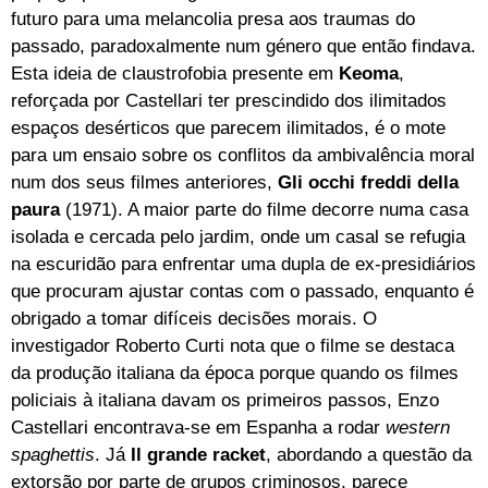
futuro para uma melancolia presa aos traumas do
passado, paradoxalmente num género que então findava.
Esta ideia de claustrofobia presente em
Keoma
,
reforçada por Castellari ter prescindido dos ilimitados
espaços desérticos que parecem ilimitados, é o mote
para um ensaio sobre os conflitos da ambivalência moral
num dos seus filmes anteriores,
Gli occhi freddi della
paura
(1971). A maior parte do filme decorre numa casa
isolada e cercada pelo jardim, onde um casal se refugia
na escuridão para enfrentar uma dupla de ex-presidiários
que procuram ajustar contas com o passado, enquanto é
obrigado a tomar difíceis decisões morais. O
investigador Roberto Curti nota que o filme se destaca
da produção italiana da época porque quando os filmes
policiais à italiana davam os primeiros passos, Enzo
Castellari encontrava-se em Espanha a rodar
western
spaghettis
. Já
Il grande racket
, abordando a questão da
extorsão por parte de grupos criminosos, parece