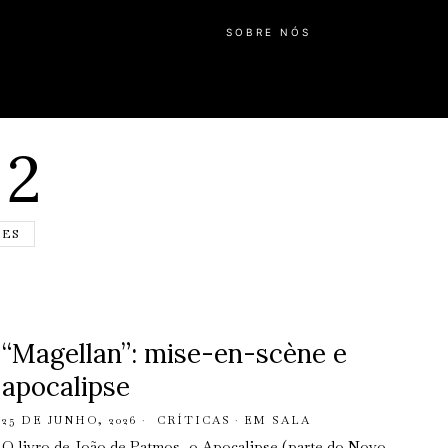
SOBRE NÓS
 2
DES
“Magellan”: mise-en-scène e
apocalipse
25 DE JUNHO, 2026
CRÍTICAS
·
EM SALA
O livro de João de Patmos, o Apocalipse (parte do Novo