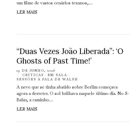
um filme de vastos cenários texanos,…
LER MAIS
“Duas Vezes João Liberada”: ‘O
Ghosts of Past Time!’
19 DE JUNHO, 2026
CRÍTICAS
·
EM SALA
·
SESSÕES À PALA DE WALSH
A neve que se tinha abatido sobre Berlim começava
agora a derreter. O sol brilhava naquele último dia. No S-
Bahn, a caminho…
LER MAIS