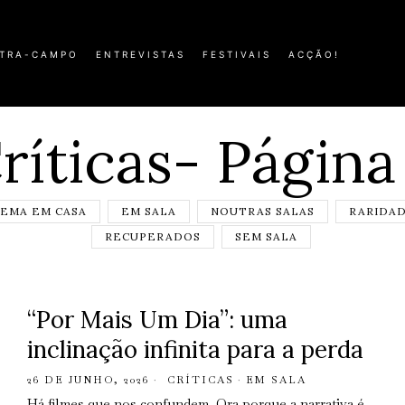
TRA-CAMPO
ENTREVISTAS
FESTIVAIS
ACÇÃO!
ríticas
- Página
NEMA EM CASA
EM SALA
NOUTRAS SALAS
RARIDA
RECUPERADOS
SEM SALA
“Por Mais Um Dia”: uma
inclinação infinita para a perda
26 DE JUNHO, 2026
CRÍTICAS
·
EM SALA
Há filmes que nos confundem. Ora porque a narrativa é