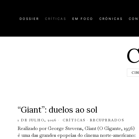
DOSSIER
CRÍTICAS
EM FOCO
CRÓNICAS
CON
C
CI
“Giant”: duelos ao sol
1 DE JULHO, 2026
CRÍTICAS
·
RECUPERADOS
Realizado por George Stevens, Giant (O Gigante, 1956)
é uma das grandes epopeias do cinema norte-americano: