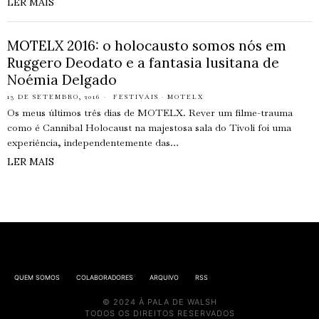
LER MAIS
MOTELX 2016: o holocausto somos nós em
Ruggero Deodato e a fantasia lusitana de
Noémia Delgado
13 DE SETEMBRO, 2016
FESTIVAIS
·
MOTELX
Os meus últimos três dias de MOTELX. Rever um filme-trauma
como é Cannibal Holocaust na majestosa sala do Tivoli foi uma
experiência, independentemente das…
LER MAIS
QUEM SOMOS
COLABORADORES
ARQUIVO
RSS
© 2024 À PALA DE WALSH
TODOS OS DIREITOS RESERVADOS