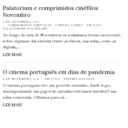
Palatorium e comprimidos cinéfilos:
Novembro
3 DE DEZEMBRO, 2020
COMPRIMIDOS CINÉFILOS
·
CONTRA-CAMPO
·
EM FOCO
·
PALATORIUM WALSHIANO
Ao longo do mês de Novembros os walshianos foram escrevendo
sobre algumas das estreias (tanto as físicas, nas salas, como as
digitais,…
LER MAIS
O cinema português em dias de pandemia
6 DE NOVEMBRO, 2020
EM FOCO
·
ESPUMA DOS DIAS
O cinema português vive um período estranho, desde logo,
desempenhando um papel de estranha relevância (inédita?) nas
salas comerciais. Olhamos para os…
LER MAIS