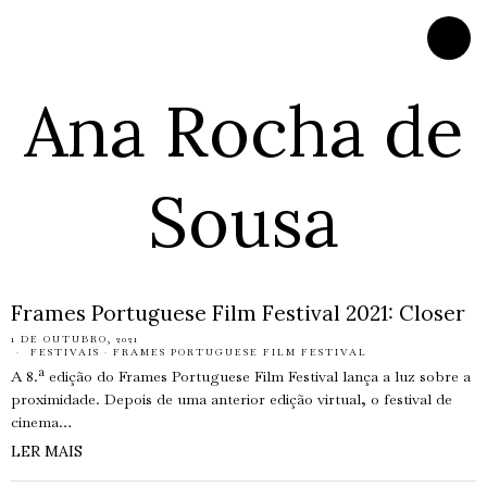
Ana Rocha de
Sousa
Frames Portuguese Film Festival 2021: Closer
1 DE OUTUBRO, 2021
FESTIVAIS
·
FRAMES PORTUGUESE FILM FESTIVAL
A 8.ª edição do Frames Portuguese Film Festival lança a luz sobre a
proximidade. Depois de uma anterior edição virtual, o festival de
cinema…
LER MAIS