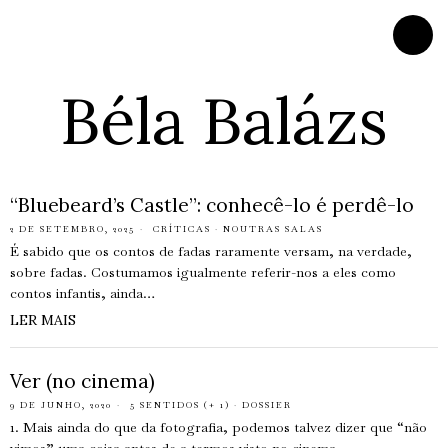
Béla Balázs
“Bluebeard’s Castle”: conhecê-lo é perdê-lo
2 DE SETEMBRO, 2025
CRÍTICAS
·
NOUTRAS SALAS
É sabido que os contos de fadas raramente versam, na verdade,
sobre fadas. Costumamos igualmente referir-nos a eles como
contos infantis, ainda…
LER MAIS
Ver (no cinema)
9 DE JUNHO, 2020
5 SENTIDOS (+ 1)
·
DOSSIER
1. Mais ainda do que da fotografia, podemos talvez dizer que “não