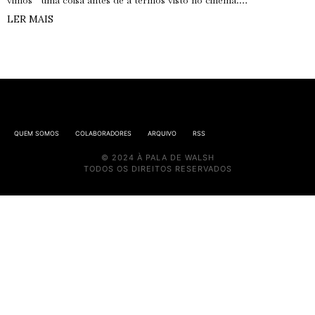
vimos” uma coisa antes de a termos visto no cinema.…
LER MAIS
QUEM SOMOS
COLABORADORES
ARQUIVO
RSS
© 2024 À PALA DE WALSH
TODOS OS DIREITOS RESERVADOS