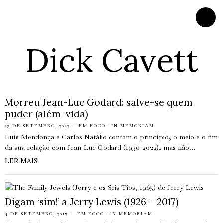
Dick Cavett
Morreu Jean-Luc Godard: salve-se quem
puder (além-vida)
23 DE SETEMBRO, 2022
EM FOCO
·
IN MEMORIAM
Luís Mendonça e Carlos Natálio contam o princípio, o meio e o fim
da sua relação com Jean-Luc Godard (1930-2022), mas não…
LER MAIS
Digam ‘sim!’ a Jerry Lewis (1926 – 2017)
4 DE SETEMBRO, 2017
EM FOCO
·
IN MEMORIAM