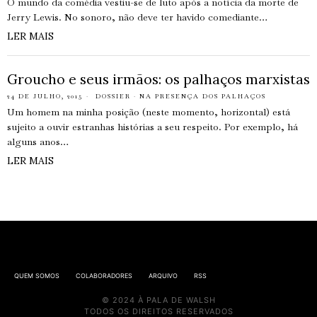
O mundo da comédia vestiu-se de luto após a notícia da morte de
Jerry Lewis. No sonoro, não deve ter havido comediante…
LER MAIS
Groucho e seus irmãos: os palhaços marxistas
24 DE JULHO, 2015
DOSSIER
·
NA PRESENÇA DOS PALHAÇOS
Um homem na minha posição (neste momento, horizontal) está
sujeito a ouvir estranhas histórias a seu respeito. Por exemplo, há
alguns anos…
LER MAIS
QUEM SOMOS
COLABORADORES
ARQUIVO
RSS
© 2024 À PALA DE WALSH
TODOS OS DIREITOS RESERVADOS