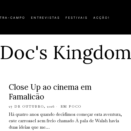
TRA-CAMPO
ENTREVISTAS
FESTIVAIS
ACÇÃO!
Doc's Kingdo
Close Up ao cinema em
Famalicão
27 DE OUTUBRO, 2016
EM FOCO
Há quatro anos quando decidimos começar esta aventura,
este carrossel sem freio chamado À pala de Walsh havia
duas ideias que me…