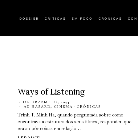
DOSSIER
CRÍTICAS
EM FOCO
CRÓNICAS
CON
Ways of Listening
12 DE DEZEMBRO, 2024
AU HASARD, CINEMA
·
CRÓNICAS
Trinh T. Minh Ha, quando perguntada sobre como
encontrava a estrutura dos seus filmes, respondeu que
era ao pôr coisas em relação…