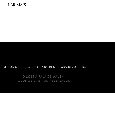
LER MAIS
UEM SOMOS
COLABORADORES
ARQUIVO
RSS
© 2024 À PALA DE WALSH
TODOS OS DIREITOS RESERVADOS