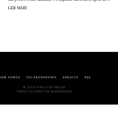
LER MAIS
UEM SOMOS
COLABORADORES
ARQUIVO
RSS
© 2024 À PALA DE WALSH
TODOS OS DIREITOS RESERVADOS