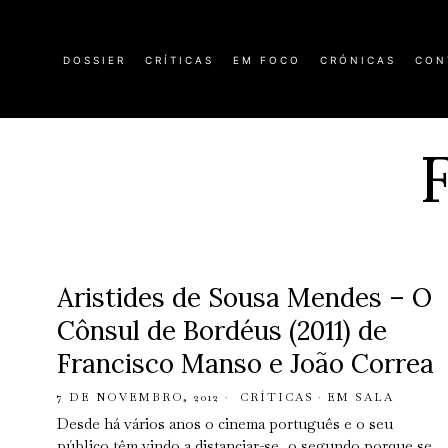
DOSSIER
CRÍTICAS
EM FOCO
CRÓNICAS
CON
Aristides de Sousa Mendes – O
Cônsul de Bordéus (2011) de
Francisco Manso e João Correa
7 DE NOVEMBRO, 2012
CRÍTICAS
·
EM SALA
Desde há vários anos o cinema português e o seu
público têm vindo a distanciar-se, o segundo porque se