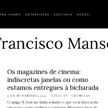
TRA-CAMPO
ENTREVISTAS
FESTIVAIS
ACÇÃO!
Francisco Mans
Os magazines de cinema:
indiscretas janelas ou como
estamos entregues à bicharada
5 DE NOVEMBRO, 2012
CIVIC TV
·
CRÓNICAS
O amigo X bem me tinha avisado: o que eu ia fazer seria
um pouco como analisar e comparar diferentes tipos de…