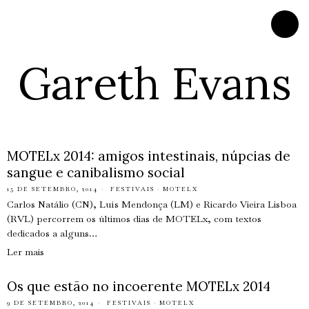
Gareth Evans
MOTELx 2014: amigos intestinais, núpcias de
sangue e canibalismo social
15 DE SETEMBRO, 2014
FESTIVAIS
·
MOTELX
Carlos Natálio (CN), Luís Mendonça (LM) e Ricardo Vieira Lisboa
(RVL) percorrem os últimos dias de MOTELx, com textos
dedicados a alguns…
Ler mais
Os que estão no incoerente MOTELx 2014
9 DE SETEMBRO, 2014
FESTIVAIS
·
MOTELX