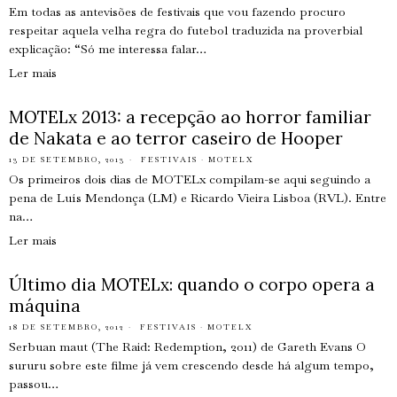
Em todas as antevisões de festivais que vou fazendo procuro
respeitar aquela velha regra do futebol traduzida na proverbial
explicação: “Só me interessa falar…
Ler mais
MOTELx 2013: a recepção ao horror familiar
de Nakata e ao terror caseiro de Hooper
13 DE SETEMBRO, 2013
FESTIVAIS
·
MOTELX
Os primeiros dois dias de MOTELx compilam-se aqui seguindo a
pena de Luís Mendonça (LM) e Ricardo Vieira Lisboa (RVL). Entre
na…
Ler mais
Último dia MOTELx: quando o corpo opera a
máquina
18 DE SETEMBRO, 2012
FESTIVAIS
·
MOTELX
Serbuan maut (The Raid: Redemption, 2011) de Gareth Evans O
sururu sobre este filme já vem crescendo desde há algum tempo,
passou…