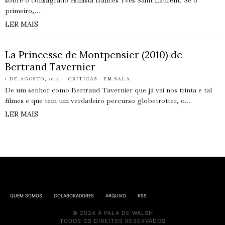
sobre o consagrado estilista francês Yves Saint Laurent. Se o
primeiro,…
LER MAIS
La Princesse de Montpensier (2010) de
Bertrand Tavernier
1 DE AGOSTO, 2012
CRÍTICAS
·
EM SALA
De um senhor como Bertrand Tavernier que já vai nos trinta e tal
filmes e que tem um verdadeiro percurso globetrotter, o…
LER MAIS
QUEM SOMOS
COLABORADORES
ARQUIVO
RSS
© 2024 À PALA DE WALSH
TODOS OS DIREITOS RESERVADOS