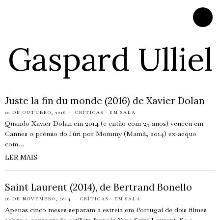
Gaspard Ulliel
Juste la fin du monde (2016) de Xavier Dolan
20 DE OUTUBRO, 2016
CRÍTICAS
·
EM SALA
Quando Xavier Dolan em 2014 (e então com 25 anos) venceu em
Cannes o prémio do Júri por Mommy (Mamã, 2014) ex-aequo
com…
LER MAIS
Saint Laurent (2014), de Bertrand Bonello
26 DE NOVEMBRO, 2014
CRÍTICAS
·
EM SALA
Apenas cinco meses separam a estreia em Portugal de dois filmes