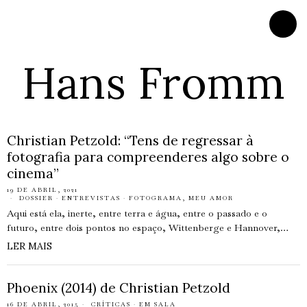
Hans Fromm
Christian Petzold: “Tens de regressar à
fotografia para compreenderes algo sobre o
cinema”
19 DE ABRIL, 2021
DOSSIER
·
ENTREVISTAS
·
FOTOGRAMA, MEU AMOR
Aqui está ela, inerte, entre terra e água, entre o passado e o
futuro, entre dois pontos no espaço, Wittenberge e Hannover,…
LER MAIS
Phoenix (2014) de Christian Petzold
16 DE ABRIL, 2015
CRÍTICAS
·
EM SALA