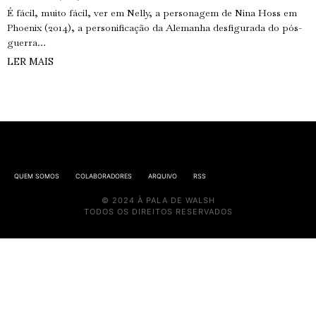
É fácil, muito fácil, ver em Nelly, a personagem de Nina Hoss em
Phoenix (2014), a personificação da Alemanha desfigurada do pós-
guerra…
LER MAIS
QUEM SOMOS
COLABORADORES
ARQUIVO
RSS
© 2024 À PALA DE WALSH
TODOS OS DIREITOS RESERVADOS