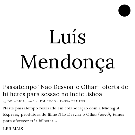
Luís
Mendonça
Passatempo “Não Desviar o Olhar”: oferta de
bilhetes para sessão no IndieLisboa
25 DE ABRIL, 2026
EM FOCO
·
PASSATEMPOS
Neste passatempo realizado em colaboração com a Midnight
Express, produtora do filme Não Desviar o Olhar (2026), temos
para oferecer três bilhetes…
LER MAIS