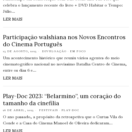
celebra o lançamento recente do livro + DVD Habitar o Tempo:
Júlio…
LER MAIS
Participação walshiana nos Novos Encontros
do Cinema Português
13 DE AGOSTO, 2023
DIVULGAÇÃO
·
EM FOCO
Um acontecimento histórico que reuniu vários agentes do meio
cinematográfico nacional no novíssimo Batalha Centro de Cinema,
entre os dias 6 e…
LER MAIS
Play-Doc 2023: “Belarmino”, um coração do
tamanho da cinefilia
26 DE ABRIL, 2023
FESTIVAIS
·
PLAY-DOC
O ano passado, a propósito da retrospetiva que o Curtas Vila do
Conde e a Casa do Cinema Manoel de Oliveira dedicaram…
LER MAIS