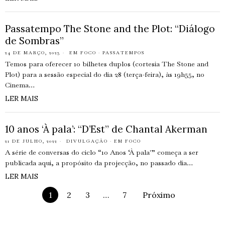
Passatempo The Stone and the Plot: “Diálogo
de Sombras”
24 DE MARÇO, 2023
EM FOCO
·
PASSATEMPOS
Temos para oferecer 10 bilhetes duplos (cortesia The Stone and
Plot) para a sessão especial do dia 28 (terça-feira), às 19h55, no
Cinema…
LER MAIS
10 anos ‘À pala’: “D’Est” de Chantal Akerman
21 DE JULHO, 2022
DIVULGAÇÃO
·
EM FOCO
A série de conversas do ciclo “10 Anos ‘À pala'” começa a ser
publicada aqui, a propósito da projecção, no passado dia…
LER MAIS
1
2
3
…
7
Próximo