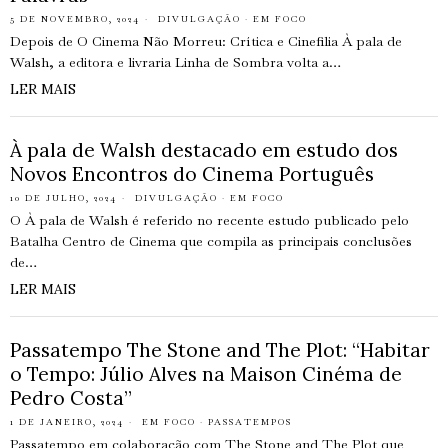
5 DE NOVEMBRO, 2024
DIVULGAÇÃO
·
EM FOCO
Depois de O Cinema Não Morreu: Crítica e Cinefilia À pala de
Walsh, a editora e livraria Linha de Sombra volta a…
LER MAIS
À pala de Walsh destacado em estudo dos
Novos Encontros do Cinema Português
10 DE JULHO, 2024
DIVULGAÇÃO
·
EM FOCO
O À pala de Walsh é referido no recente estudo publicado pelo
Batalha Centro de Cinema que compila as principais conclusões
de…
LER MAIS
Passatempo The Stone and The Plot: “Habitar
o Tempo: Júlio Alves na Maison Cinéma de
Pedro Costa”
1 DE JANEIRO, 2024
EM FOCO
·
PASSATEMPOS
Passatempo em colaboração com The Stone and The Plot que