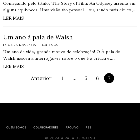
Começando pelo título, The Story of Film: An Odyssey assenta em
alguns equívocos. Uma visão tão pessoal – ou, sendo mais cínico,…
LER MAIS
Um ano à pala de Walsh
15 DE JULHO, 2013
EM FOCO
Um ano de vida, grande motivo de celebração! O À pala de
Walsh nasceu a interrogar-se sobre o que é a crítica e,…
LER MAIS
Anterior
1
…
5
6
7
QUEM SOMOS
COLABORADORES
ARQUIVO
RSS
© 2024 À PALA DE WALSH