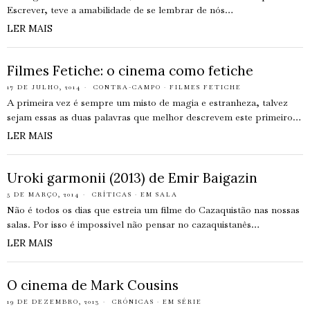
Escrever, teve a amabilidade de se lembrar de nós…
LER MAIS
Filmes Fetiche: o cinema como fetiche
17 DE JULHO, 2014
CONTRA-CAMPO
·
FILMES FETICHE
A primeira vez é sempre um misto de magia e estranheza, talvez
sejam essas as duas palavras que melhor descrevem este primeiro…
LER MAIS
Uroki garmonii (2013) de Emir Baigazin
5 DE MARÇO, 2014
CRÍTICAS
·
EM SALA
Não é todos os dias que estreia um filme do Cazaquistão nas nossas
salas. Por isso é impossível não pensar no cazaquistanês…
LER MAIS
O cinema de Mark Cousins
19 DE DEZEMBRO, 2013
CRÓNICAS
·
EM SÉRIE