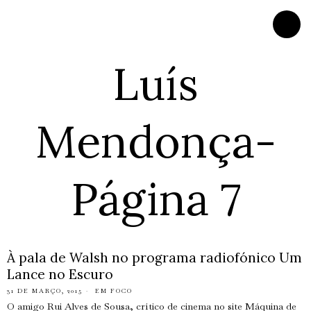
Luís
Mendonça
-
Página 7
À pala de Walsh no programa radiofónico Um
Lance no Escuro
31 DE MARÇO, 2015
EM FOCO
O amigo Rui Alves de Sousa, crítico de cinema no site Máquina de