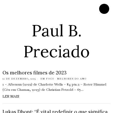
Paul B.
Preciado
Os melhores filmes de 2023
21 DE DEZEMBRO, 2023
EM FOCO
·
MELHORES DO ANO
1 – Aftersun (2022) de Charlotte Wells – 84 pts.2 – Roter Himmel
(Céu em Chamas, 2023) de Christian Petzold – 67…
LER MAIS
Lukas Dhont: “É vital redefinir o que significa