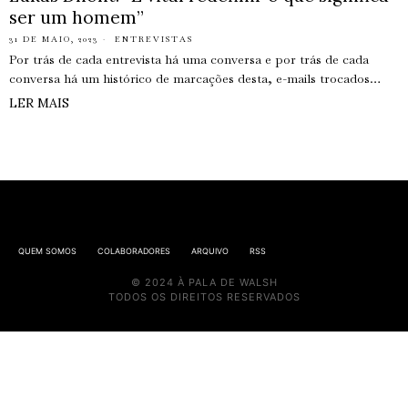
ser um homem”
31 DE MAIO, 2023
ENTREVISTAS
Por trás de cada entrevista há uma conversa e por trás de cada
conversa há um histórico de marcações desta, e-mails trocados…
LER MAIS
QUEM SOMOS
COLABORADORES
ARQUIVO
RSS
© 2024 À PALA DE WALSH
TODOS OS DIREITOS RESERVADOS