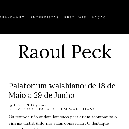
TRA-CAMPO
ENTREVISTAS
FESTIVAIS
ACÇÃO!
Raoul Peck
Palatorium walshiano: de 18 de
Maio a 29 de Junho
19 DE JUNHO, 2017
EM FOCO
·
PALATORIUM WALSHIANO
Os tempos não andam famosos para quem acompanha o
cinema distribuído nas salas comerciais. O destaque