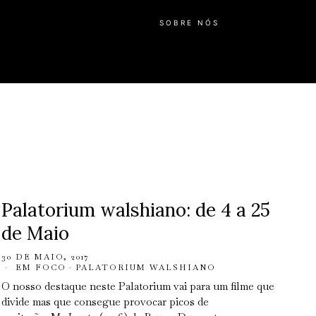
SOBRE NÓS
Palatorium walshiano: de 4 a 25
de Maio
30 DE MAIO, 2017
EM FOCO
·
PALATORIUM WALSHIANO
O nosso destaque neste Palatorium vai para um filme que
divide mas que consegue provocar picos de