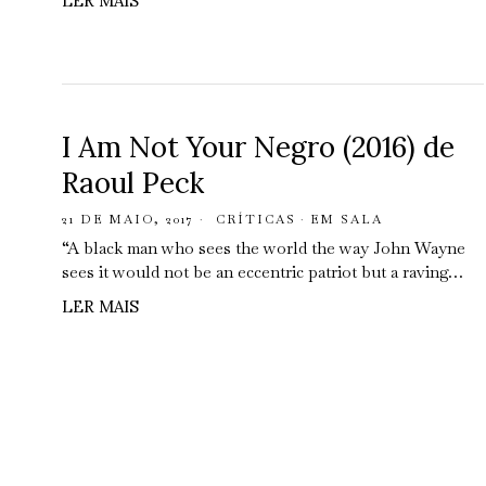
LER MAIS
I Am Not Your Negro (2016) de
Raoul Peck
21 DE MAIO, 2017
CRÍTICAS
·
EM SALA
“A black man who sees the world the way John Wayne
sees it would not be an eccentric patriot but a raving…
LER MAIS