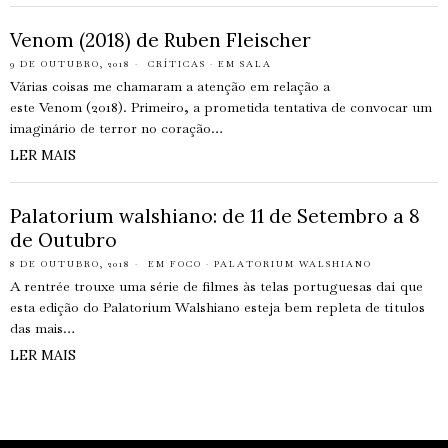
Venom (2018) de Ruben Fleischer
9 DE OUTUBRO, 2018
CRÍTICAS
·
EM SALA
Várias coisas me chamaram a atenção em relação a
este Venom (2018). Primeiro, a prometida tentativa de convocar um
imaginário de terror no coração…
LER MAIS
Palatorium walshiano: de 11 de Setembro a 8
de Outubro
8 DE OUTUBRO, 2018
EM FOCO
·
PALATORIUM WALSHIANO
A rentrée trouxe uma série de filmes às telas portuguesas daí que
esta edição do Palatorium Walshiano esteja bem repleta de títulos
das mais…
LER MAIS