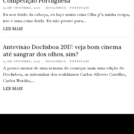
Competição Portuguesa
25 DE OUTUBRO, 2017
DOCLISBOA
·
FESTIVAIS
Eu sou doido da cabeça, eu faço muita coisa Olha p’a minha roupa,
isto é uma coisa doida Eu não presto para…
LER MAIS
Antevisão Doclisboa 2017: veja bom cinema
até sangrar dos olhos, sim?
13 DE OUTUBRO, 2017
DOCLISBOA
·
FESTIVAIS
A pouco menos de uma semana do começar mais uma edição do
Doclisboa, as mãozinhas dos walshianos Carlos Alberto Carrilho,
Carlos Natálio,…
LER MAIS