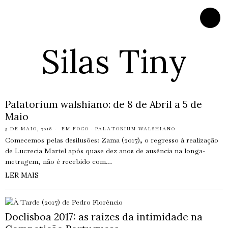
Silas Tiny
Palatorium walshiano: de 8 de Abril a 5 de
Maio
5 DE MAIO, 2018
EM FOCO
·
PALATORIUM WALSHIANO
Comecemos pelas desilusões: Zama (2017), o regresso à realização
de Lucrecia Martel após quase dez anos de ausência na longa-
metragem, não é recebido com…
LER MAIS
Doclisboa 2017: as raízes da intimidade na