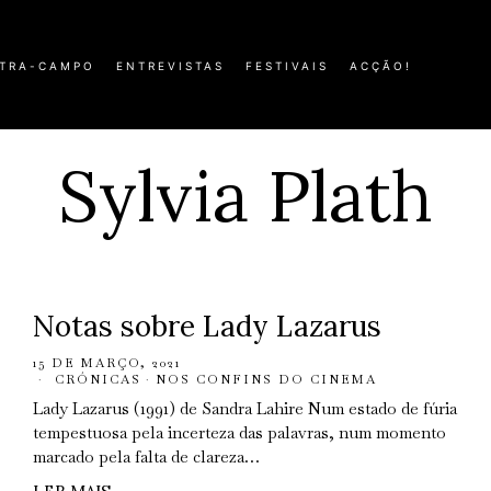
TRA-CAMPO
ENTREVISTAS
FESTIVAIS
ACÇÃO!
Sylvia Plath
Notas sobre Lady Lazarus
15 DE MARÇO, 2021
CRÓNICAS
·
NOS CONFINS DO CINEMA
Lady Lazarus (1991) de Sandra Lahire Num estado de fúria
tempestuosa pela incerteza das palavras, num momento
marcado pela falta de clareza…