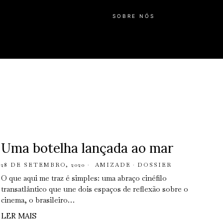
SOBRE NÓS
Uma botelha lançada ao mar
28 DE SETEMBRO, 2020
AMIZADE
·
DOSSIER
O que aqui me traz é simples: uma abraço cinéfilo
transatlântico que une dois espaços de reflexão sobre o
cinema, o brasileiro…
LER MAIS