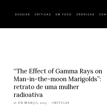
DOSSIER
CRÍTICAS
EM FOCO
CRÓNICAS
CON
“The Effect of Gamma Rays on
Man-in-the-moon Marigolds”:
retrato de uma mulher
radioativa
27 DE MARÇO, 2023
CRÍTICAS