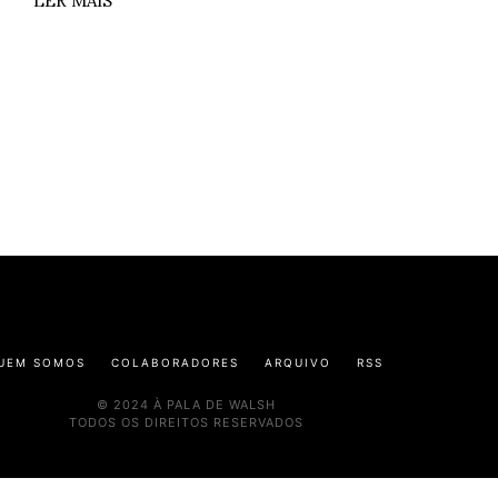
LER MAIS
UEM SOMOS
COLABORADORES
ARQUIVO
RSS
© 2024 À PALA DE WALSH
TODOS OS DIREITOS RESERVADOS