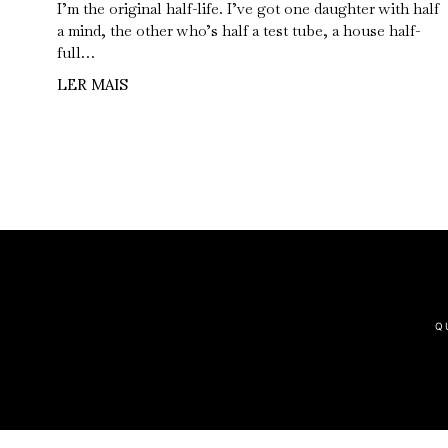
I’m the original half-life. I’ve got one daughter with half
a mind, the other who’s half a test tube, a house half-
full…
LER MAIS
Q