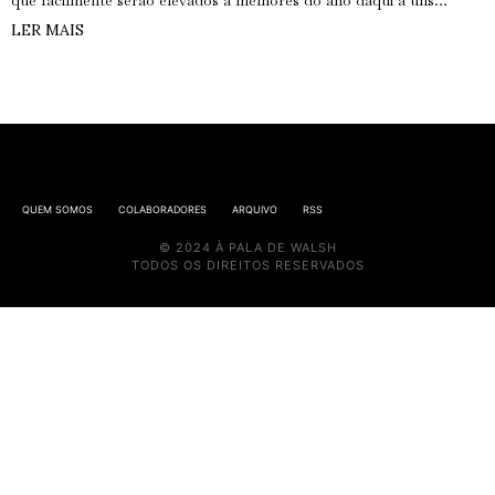
que facilmente serão elevados a melhores do ano daqui a uns…
LER MAIS
QUEM SOMOS
COLABORADORES
ARQUIVO
RSS
© 2024 À PALA DE WALSH
TODOS OS DIREITOS RESERVADOS