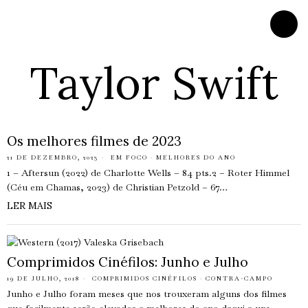
Taylor Swift
Os melhores filmes de 2023
21 DE DEZEMBRO, 2023
EM FOCO
·
MELHORES DO ANO
1 – Aftersun (2022) de Charlotte Wells – 84 pts.2 – Roter Himmel
(Céu em Chamas, 2023) de Christian Petzold – 67…
LER MAIS
Comprimidos Cinéfilos: Junho e Julho
19 DE JULHO, 2018
COMPRIMIDOS CINÉFILOS
·
CONTRA-CAMPO
Junho e Julho foram meses que nos trouxeram alguns dos filmes