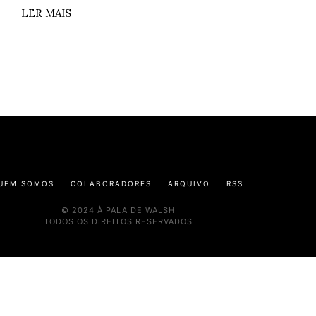
LER MAIS
UEM SOMOS
COLABORADORES
ARQUIVO
RSS
© 2024 À PALA DE WALSH
TODOS OS DIREITOS RESERVADOS