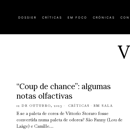
DOSSIER
CRÍTICAS
EM FOCO
CRÓNICAS
CON
V
“Coup de chance”: algumas
notas olfactivas
12 DE OUTUBRO, 2023
CRÍTICAS
·
EM SALA
E se a paleta de cores de Vittorio Storaro fosse
convertida numa paleta de odores? São Fanny (Lou de
Laâge) e Camille…