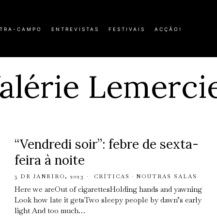
TRA-CAMPO
ENTREVISTAS
FESTIVAIS
ACÇÃO!
alérie Lemerci
“Vendredi soir”: febre de sexta-
feira à noite
5 DE JANEIRO, 2023
CRÍTICAS
·
NOUTRAS SALAS
Here we areOut of cigarettesHolding hands and yawning
Look how late it getsTwo sleepy people by dawn’s early
light And too much…