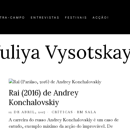
TRA-CAMPO
ENTREVISTAS
FESTIVAIS
ACÇÃO!
uliya Vysotska
Rai (2016) de Andrey
Konchalovskiy
12 DE ABRIL, 2017
CRÍTICAS
·
EM SALA
A carreira do russo Andrey Konchalovskiy é um caso de
estudo, exemplo máximo da acção do improvável. De