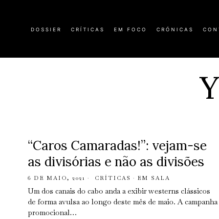
DOSSIER
CRÍTICAS
EM FOCO
CRÓNICAS
CON
Y
“Caros Camaradas!”: vejam-se
as divisórias e não as divisões
6 DE MAIO, 2021
CRÍTICAS
·
EM SALA
Um dos canais do cabo anda a exibir westerns clássicos
de forma avulsa ao longo deste mês de maio. A campanha
promocional…