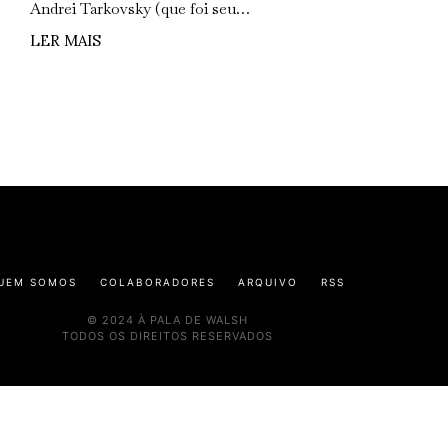
Andrei Tarkovsky (que foi seu…
LER MAIS
UEM SOMOS
COLABORADORES
ARQUIVO
RSS
© 2024 À PALA DE WALSH
TODOS OS DIREITOS RESERVADOS