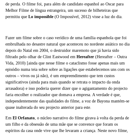
de perda. O filme foi, para além de candidato espanhol ao Oscar para
Melhor Filme de língua estrangeira, um sucesso de bilheteiras que
permitiu que
Lo impossible
(O Impossível, 2012) visse a luz do dia.
Fazer um filme sobre o caso verídico de uma família espanhola que foi
embrulhada no desastre natural que aconteceu no nordeste asiático no dia
depois do Natal em 2004, o destruidor maremoto que já havia sido
filtrado pelo olhar de Clint Eastwood em
Hereafter
(Hereafter – Outra
Vida, 2010) [ainda que nesse filme o cataclismo fosse apenas mais um
episódio numa teia sobre sobre as ligações que estabelecemos uns com os
outros – vivos ou já não), é um empreendimento que tem custos
significativos (ainda para mais quando se retrata o impacto da onda
arrasadora) e isso poderia querer dizer que o agigantamento do projecto
faria encolher o realizador que domava a empresa. A verdade é que,
independentemente das qualidades do filme, a voz de Bayona mantém-se
quase inalterada do seu projecto anterior para este.
Em
El Orfanato
, o núcleo narrativo do filme girava à volta da perda de
um filho e da obsessão de uma mãe que se convence que foram os
espíritos da casa onde vive que lhe levaram a criança. Neste novo filme,