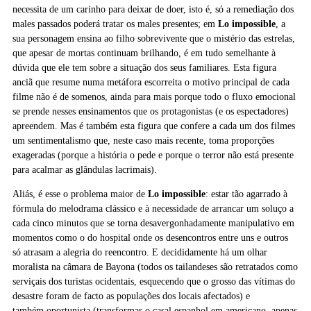
necessita de um carinho para deixar de doer, isto é, só a remediação dos
males passados poderá tratar os males presentes; em
Lo impossible
, a
sua personagem ensina ao filho sobrevivente que o mistério das estrelas,
que apesar de mortas continuam brilhando, é em tudo semelhante à
dúvida que ele tem sobre a situação dos seus familiares. Esta figura
anciã que resume numa metáfora escorreita o motivo principal de cada
filme não é de somenos, ainda para mais porque todo o fluxo emocional
se prende nesses ensinamentos que os protagonistas (e os espectadores)
apreendem. Mas é também esta figura que confere a cada um dos filmes
um sentimentalismo que, neste caso mais recente, toma proporções
exageradas (porque a história o pede e porque o terror não está presente
para acalmar as glândulas lacrimais).
Aliás, é esse o problema maior de
Lo impossible
: estar tão agarrado à
fórmula do melodrama clássico e à necessidade de arrancar um soluço a
cada cinco minutos que se torna desavergonhadamente manipulativo em
momentos como o do hospital onde os desencontros entre uns e outros
só atrasam a alegria do reencontro. E decididamente há um olhar
moralista na câmara de Bayona (todos os tailandeses são retratados como
serviçais dos turistas ocidentais, esquecendo que o grosso das vítimas do
desastre foram de facto as populações dos locais afectados) e
também oportunista (transformar o casal espanhol em americano, apenas