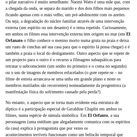
o pilar narrativo é muito semelhante: Naomi Watts é uma mãe que, com
a chegada da onda, se separa do marido e dos dois filhos mais pequenos
ficando apenas com o mais velho, um pré-adolescente com os azeites.
Ou seja, a degradação do núcleo familiar através de uma intervenção
externa (um espírito ou um desastre) é o tema repetido. Curiosamente,
em ambos os filmes essa intervenção externa tem origem no mar (em
El
Orfanato
o filho conhece o menino morto numa gruta na praia e deixa
um rasto de conchas até sua casa para que o espírito lá possa chegar) e é
também a praia o local do desligamento. Outro aspecto que se repete de
um projecto para o outro é o recurso a filmagens subaquáticas para
retratar o subconsciente (um sonho no primeiro e o coma no segundo)
ou o uso de imagens de membros esfacelados (o
gore
repete-se – no
filme de estreia arrancava-se uma unha em grande plano e neste os
membros mutilados são recorrentes) nomeadamente da progenitora (a
manifestação física do sofrimento causado pela perda?).
No entanto, o aspecto que se torna mais evidente esta estrutura de
díptico é a participação especial de Geraldine Chaplin em ambos os
filmes, numa espécie de súmula simbólica. Em
El Orfanto
, a sua
personagem (uma médium que alegadamente comunica com os espíritos
da casa) explica à protagonista que por vezes os
acontecimentos terríveis funcionam como um beliscão temporal que