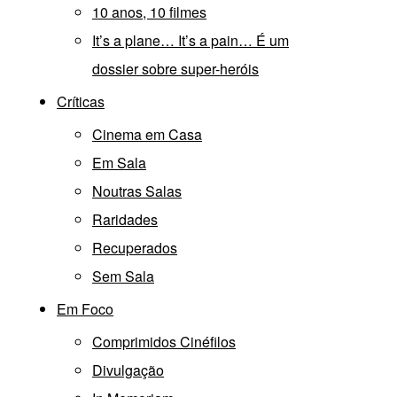
10 anos, 10 filmes
It’s a plane… It’s a pain… É um
dossier sobre super-heróis
Críticas
Cinema em Casa
Em Sala
Noutras Salas
Raridades
Recuperados
Sem Sala
Em Foco
Comprimidos Cinéfilos
Divulgação