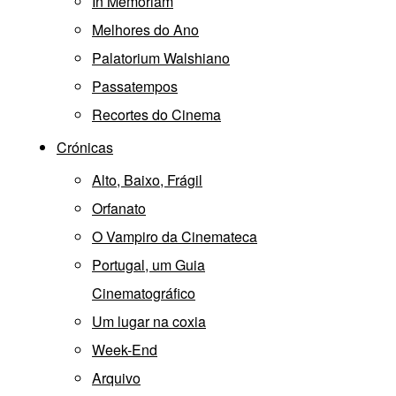
In Memoriam
Melhores do Ano
Palatorium Walshiano
Passatempos
Recortes do Cinema
Crónicas
Alto, Baixo, Frágil
Orfanato
O Vampiro da Cinemateca
Portugal, um Guia
Cinematográfico
Um lugar na coxia
Week-End
Arquivo