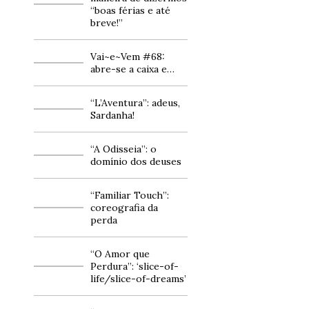
“boas férias e até
breve!”
Vai~e~Vem #68:
abre-se a caixa e…
“L’Aventura”: adeus,
Sardanha!
“A Odisseia”: o
domínio dos deuses
“Familiar Touch”:
coreografia da
perda
“O Amor que
Perdura”: ‘slice-of-
life/slice-of-dreams’