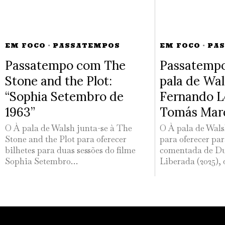
EM FOCO
·
PASSATEMPOS
EM FOCO
·
PA
Passatempo com The
Passatempo
Stone and the Plot:
pala de Wa
“Sophia Setembro de
Fernando L
1963”
Tomás Mar
O À pala de Walsh junta-se à The
O À pala de Wals
Stone and the Plot para oferecer
para oferecer par
bilhetes para duas sessões do filme
comentada de Du
Sophia Setembro…
Liberada (2025),