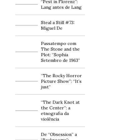
“Pest in Florenz”:
Lang antes de Lang
Steal a Still #73:
Miguel De
Passatempo com
The Stone and the
Plot: “Sophia
Setembro de 1963”
“The Rocky Horror
Picture Show”: “It’s
just”
“The Dark Knot at
the Center”: a
etnografia da
violência
De “Obsession” a
“Backrooms”: