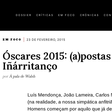
DOSSIER
CRÍTICAS
EM FOCO
CRÓNICAS
CON
23 DE FEVEREIRO, 2015
EM FOCO
Óscares 2015: (a)postas
Iñárritanço
por
À pala de Walsh
Luís Mendonça, João Lameira, Carlos N
(na realidade, a nossa simpática anfitri
Homens começam por aquilo que já devi