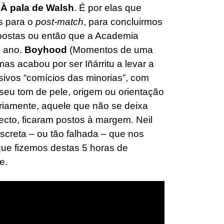
a
À pala de Walsh
. É por elas que
s para o
post-match
, para concluirmos
ostas ou então que a Academia
e ano.
Boyhood
(Momentos de uma
mas acabou por ser Iñárritu a levar a
ivos “comícios das minorias”, com
seu tom de pele, origem ou orientação
riamente, aquele que não se deixa
recto, ficaram postos à margem. Neil
iscreta – ou tão falhada – que nos
que fizemos destas 5 horas de
e.