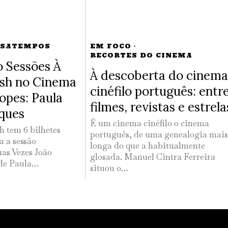
SSATEMPOS
EM FOCO
·
RECORTES DO CINEMA
 Sessões À
À descoberta do cinema
lsh no Cinema
cinéfilo português: entr
opes: Paula
filmes, revistas e estrela
ques
É um cinema cinéfilo o cinema
h tem 6 bilhetes
português, de uma genealogia mais
a a sessão
longa do que a habitualmente
as Vezes João
glosada. Manuel Cintra Ferreira
 de Paula…
situou o…