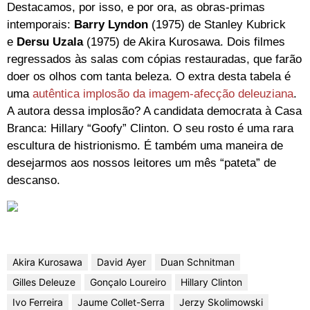
Destacamos, por isso, e por ora, as obras-primas
intemporais:
Barry Lyndon
(1975) de Stanley Kubrick
e
Dersu Uzala
(1975) de Akira Kurosawa. Dois filmes
regressados às salas com cópias restauradas, que farão
doer os olhos com tanta beleza. O extra desta tabela é
uma
autêntica implosão da imagem-afecção deleuziana
.
A autora dessa implosão? A candidata democrata à Casa
Branca: Hillary “Goofy” Clinton. O seu rosto é uma rara
escultura de histrionismo. É também uma maneira de
desejarmos aos nossos leitores um mês “pateta” de
descanso.
Akira Kurosawa
David Ayer
Duan Schnitman
Gilles Deleuze
Gonçalo Loureiro
Hillary Clinton
Ivo Ferreira
Jaume Collet-Serra
Jerzy Skolimowski