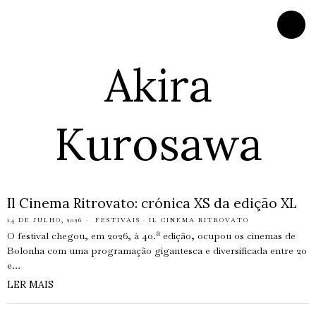
Akira
Kurosawa
Il Cinema Ritrovato: crónica XS da edição XL
14 DE JULHO, 2026
FESTIVAIS
·
IL CINEMA RITROVATO
O festival chegou, em 2026, à 40.ª edição, ocupou os cinemas de
Bolonha com uma programação gigantesca e diversificada entre 20
e…
LER MAIS