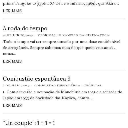
prima Tengoku to jigoku (O Céu e o Inferno, 1963), que Akira…
LER MAIS
A roda do tempo
12 DE JUNHO, 2025
CRÓNICAS
·
O VAMPIRO DA CINEMATECA
Todo o tempo vai ser sempre tomado por uma dose considerável
de arrogância. Sempre sabemos mais do que quem veio antes,
nossa…
LER MAIS
Combustão espontânea 9
6 DE MAIO, 2025
COMBUSTÃO ESPONTÂNEA
·
CRÓNICAS
1. Com a invasão e ocupação da Manchúria em 1931 e a retirada do
Japão em 1933 da Sociedade das Nações, contra…
LER MAIS
“Un couple”: 1 + 1 = 1