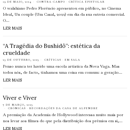
19 DE MAIO, 2024
CONTRA-CAMPO
·
CRÍTICA EPISTOLAR
O walshiano Pedro Florêncio apresentou em público, no Cinema
Ideal, Un couple (Um Casal, 2022) em dia da sua estreia comercial.
O…
LER MAIS
“A Tragédia do Bushidô”: estética da
crueldade
25 DE OUTUBRO, 2023
CRÍTICAS
·
EM SALA
Penso nunca ter havido uma escola artística da Nova Vaga. Mas
todos nós, de facto, tínhamos uma coisa em comum: a geração…
LER MAIS
Viver e Viver
7 DE MARÇO, 2023
CRÓNICAS
·
RECORDAÇÕES DA CASA DE ALPENDRE
A premiação da Academia de Hollywood interessa muito mais por
nos levar aos filmes do que pela distribuição dos prêmios em si,…
LER MAIS