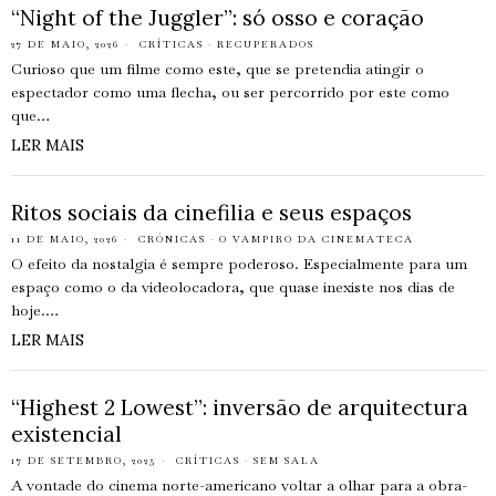
“Night of the Juggler”: só osso e coração
27 DE MAIO, 2026
CRÍTICAS
·
RECUPERADOS
Curioso que um filme como este, que se pretendia atingir o
espectador como uma flecha, ou ser percorrido por este como
que…
LER MAIS
Ritos sociais da cinefilia e seus espaços
11 DE MAIO, 2026
CRÓNICAS
·
O VAMPIRO DA CINEMATECA
O efeito da nostalgia é sempre poderoso. Especialmente para um
espaço como o da videolocadora, que quase inexiste nos dias de
hoje.…
LER MAIS
“Highest 2 Lowest”: inversão de arquitectura
existencial
17 DE SETEMBRO, 2025
CRÍTICAS
·
SEM SALA
A vontade do cinema norte-americano voltar a olhar para a obra-