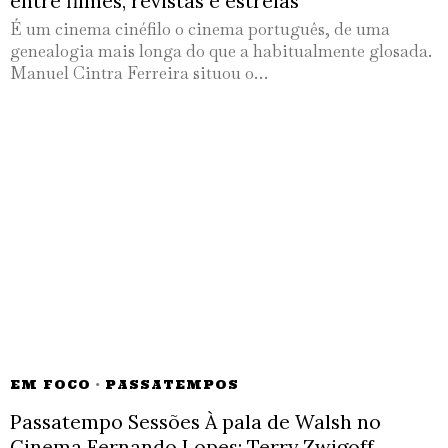
entre filmes, revistas e estrelas
É um cinema cinéfilo o cinema português, de uma
genealogia mais longa do que a habitualmente glosada.
Manuel Cintra Ferreira situou o…
EM FOCO
·
PASSATEMPOS
Passatempo Sessões À pala de Walsh no
Cinema Fernando Lopes: Terry Zwigoff