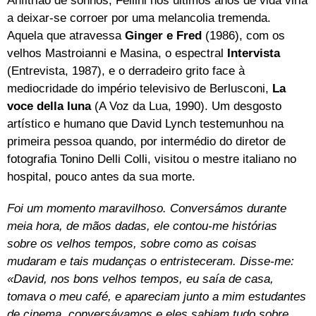
Anfitrião de sonhos, Fellini nos últimos anos de vida viria
a deixar-se corroer por uma melancolia tremenda.
Aquela que atravessa
Ginger e Fred
(1986), com os
velhos Mastroianni e Masina, o espectral
Intervista
(Entrevista, 1987), e o derradeiro grito face à
mediocridade do império televisivo de Berlusconi,
La
voce della luna
(A Voz da Lua, 1990). Um desgosto
artístico e humano que David Lynch testemunhou na
primeira pessoa quando, por intermédio do diretor de
fotografia Tonino Delli Colli, visitou o mestre italiano no
hospital, pouco antes da sua morte.
Foi um momento maravilhoso. Conversámos durante
meia hora, de mãos dadas, ele contou-me histórias
sobre os velhos tempos, sobre como as coisas
mudaram e tais mudanças o entristeceram. Disse-me:
«David, nos bons velhos tempos, eu saía de casa,
tomava o meu café, e apareciam junto a mim estudantes
de cinema, conversávamos e eles sabiam tudo sobre