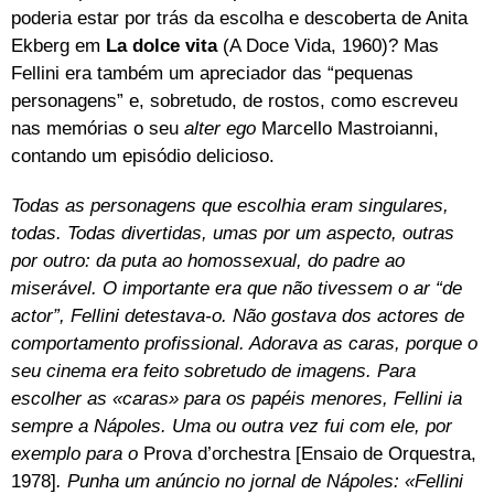
poderia estar por trás da escolha e descoberta de Anita
Ekberg em
La dolce vita
(A Doce Vida, 1960)? Mas
Fellini era também um apreciador das “pequenas
personagens” e, sobretudo, de rostos, como escreveu
nas memórias o seu
alter ego
Marcello Mastroianni,
contando um episódio delicioso.
Todas as personagens que escolhia eram singulares,
todas. Todas divertidas, umas por um aspecto, outras
por outro: da puta ao homossexual, do padre ao
miserável. O importante era que não tivessem o ar “de
actor”, Fellini detestava-o. Não gostava dos actores de
comportamento profissional. Adorava as caras, porque o
seu cinema era feito sobretudo de imagens. Para
escolher as «caras» para os papéis menores, Fellini ia
sempre a Nápoles. Uma ou outra vez fui com ele, por
exemplo para o
Prova d’orchestra [Ensaio de Orquestra,
1978]
. Punha um anúncio no jornal de Nápoles: «Fellini