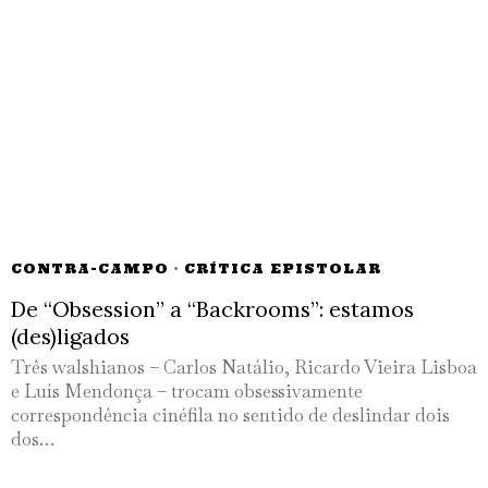
CONTRA-CAMPO
·
CRÍTICA EPISTOLAR
De “Obsession” a “Backrooms”: estamos
(des)ligados
Três walshianos – Carlos Natálio, Ricardo Vieira Lisboa
e Luís Mendonça – trocam obsessivamente
correspondência cinéfila no sentido de deslindar dois
dos…