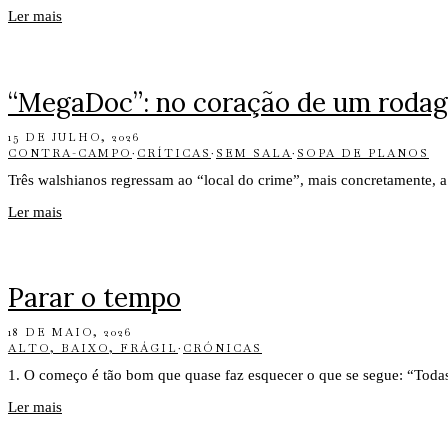
Ler mais
“MegaDoc”: no coração de um roda
15 DE JULHO, 2026
CONTRA-CAMPO
·
CRÍTICAS
·
SEM SALA
·
SOPA DE PLANOS
Três walshianos regressam ao “local do crime”, mais concretamente, 
Ler mais
Parar o tempo
18 DE MAIO, 2026
ALTO, BAIXO, FRÁGIL
·
CRÓNICAS
1. O começo é tão bom que quase faz esquecer o que se segue: “Toda
Ler mais