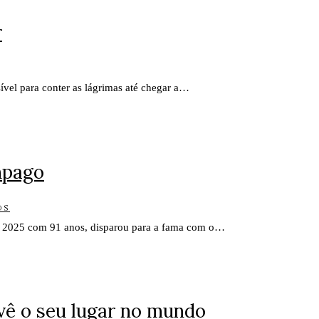
r
sível para conter as lágrimas até chegar a…
mpago
OS
 de 2025 com 91 anos, disparou para a fama com o…
vê o seu lugar no mundo