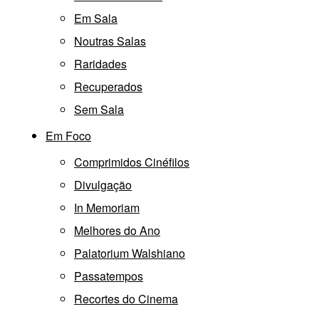
Em Sala
Noutras Salas
Raridades
Recuperados
Sem Sala
Em Foco
Comprimidos Cinéfilos
Divulgação
In Memoriam
Melhores do Ano
Palatorium Walshiano
Passatempos
Recortes do Cinema