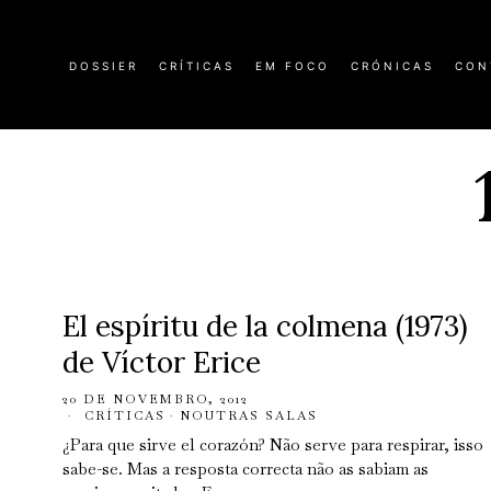
DOSSIER
CRÍTICAS
EM FOCO
CRÓNICAS
CON
El espíritu de la colmena (1973)
de Víctor Erice
20 DE NOVEMBRO, 2012
CRÍTICAS
·
NOUTRAS SALAS
¿Para que sirve el corazón? Não serve para respirar, isso
sabe-se. Mas a resposta correcta não as sabiam as