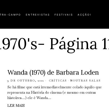
TRA-CAMPO
ENTREVISTAS
FESTIVAIS
ACÇÃO!
1970's
- Página 1
Wanda (1970) de Barbara Loden
9 DE OUTUBRO, 2012
CRÍTICAS
·
NOUTRAS SALAS
Se há filme que está irremediavelmente colado àquilo que
representa na História do cinema (e mesmo em outras
histoires…) ele é Wanda…
LER MAIS