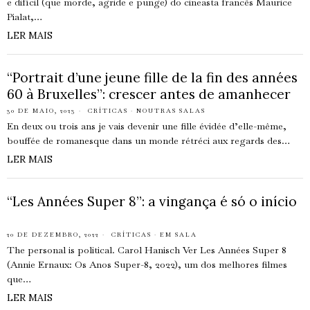
e difícil (que morde, agride e punge) do cineasta francês Maurice
Pialat,…
LER MAIS
“Portrait d’une jeune fille de la fin des années
60 à Bruxelles”: crescer antes de amanhecer
30 DE MAIO, 2023
CRÍTICAS
·
NOUTRAS SALAS
En deux ou trois ans je vais devenir une fille évidée d’elle-même,
bouffée de romanesque dans un monde rétréci aux regards des…
LER MAIS
“Les Années Super 8”: a vingança é só o início
20 DE DEZEMBRO, 2022
CRÍTICAS
·
EM SALA
The personal is political. Carol Hanisch Ver Les Années Super 8
(Annie Ernaux: Os Anos Super-8, 2022), um dos melhores filmes
que…
LER MAIS