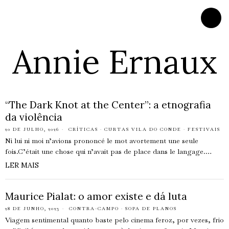
Annie Ernaux
“The Dark Knot at the Center”: a etnografia
da violência
20 DE JULHO, 2026
CRÍTICAS
·
CURTAS VILA DO CONDE
·
FESTIVAIS
Ni lui ni moi n’avions prononcé le mot avortement une seule
fois.C’était une chose qui n’avait pas de place dans le langage.…
LER MAIS
Maurice Pialat: o amor existe e dá luta
28 DE JUNHO, 2023
CONTRA-CAMPO
·
SOPA DE PLANOS
Viagem sentimental quanto baste pelo cinema feroz, por vezes, frio