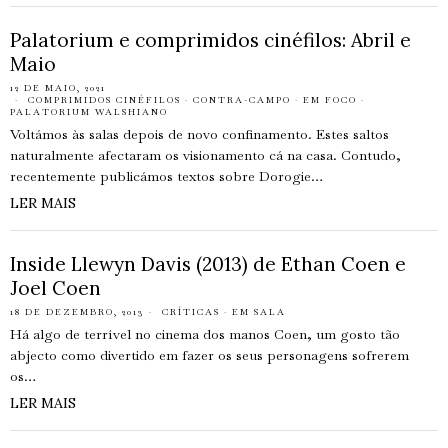
Palatorium e comprimidos cinéfilos: Abril e
Maio
12 DE MAIO, 2021
COMPRIMIDOS CINÉFILOS
·
CONTRA-CAMPO
·
EM FOCO
·
PALATORIUM WALSHIANO
Voltámos às salas depois de novo confinamento. Estes saltos
naturalmente afectaram os visionamento cá na casa. Contudo,
recentemente publicámos textos sobre Dorogie…
LER MAIS
Inside Llewyn Davis (2013) de Ethan Coen e
Joel Coen
18 DE DEZEMBRO, 2013
CRÍTICAS
·
EM SALA
Há algo de terrível no cinema dos manos Coen, um gosto tão
abjecto como divertido em fazer os seus personagens sofrerem
os…
LER MAIS