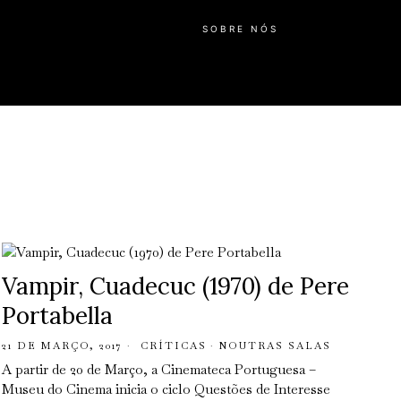
SOBRE NÓS
Vampir, Cuadecuc (1970) de Pere
Portabella
21 DE MARÇO, 2017
CRÍTICAS
·
NOUTRAS SALAS
A partir de 20 de Março, a Cinemateca Portuguesa –
Museu do Cinema inicia o ciclo Questões de Interesse