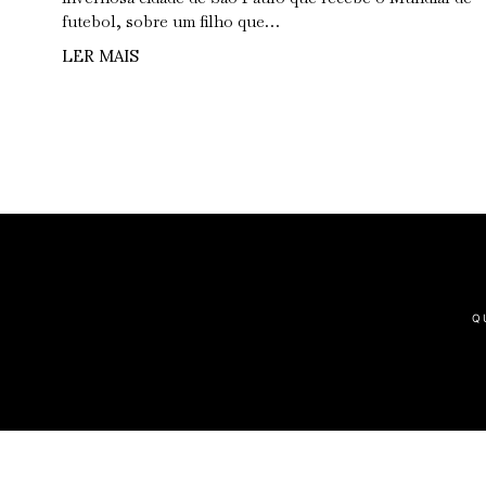
futebol, sobre um filho que…
LER MAIS
Q