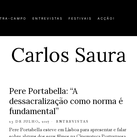
TRA-CAMPO
ENTREVISTAS
FESTIVAIS
ACÇÃO!
Carlos Saura
Pere Portabella: “A
dessacralização como norma é
fundamental”
23 DE JULHO, 2017
ENTREVISTAS
Pere Portabella esteve em Lisboa para apresentar e falar
sobre alguns dos seus filmes na Cinemateca Portuguesa