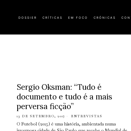
DOSSIER
CRÍTICAS
EM FOCO
CRÓNICAS
CON
Sergio Oksman: “Tudo é
documento e tudo é a mais
perversa ficção”
13 DE SETEMBRO, 2017
ENTREVISTAS
O Futebol (2015) é uma história, ambientada numa
invernosa cidade de São Paulo que recebe o Mundial de