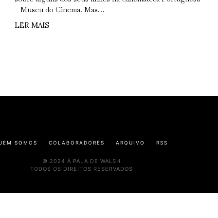
– Museu do Cinema. Mas…
LER MAIS
UEM SOMOS
COLABORADORES
ARQUIVO
RSS
© 2024 À PALA DE WALSH
TODOS OS DIREITOS RESERVADOS