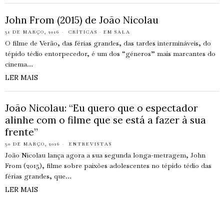
John From (2015) de João Nicolau
31 DE MARÇO, 2016
CRÍTICAS
·
EM SALA
O filme de Verão, das férias grandes, das tardes intermináveis, do
tépido tédio entorpecedor, é um dos “géneros” mais marcantes do
cinema…
LER MAIS
João Nicolau: “Eu quero que o espectador
alinhe com o filme que se está a fazer à sua
frente”
30 DE MARÇO, 2016
ENTREVISTAS
João Nicolau lança agora a sua segunda longa-metragem, John
From (2015), filme sobre paixões adolescentes no tépido tédio das
férias grandes, que…
LER MAIS