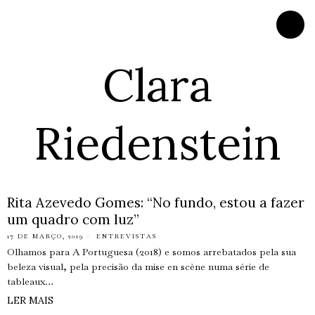
Clara
Riedenstein
Rita Azevedo Gomes: “No fundo, estou a fazer
um quadro com luz”
17 DE MARÇO, 2019
ENTREVISTAS
Olhamos para A Portuguesa (2018) e somos arrebatados pela sua
beleza visual, pela precisão da mise en scène numa série de
tableaux…
LER MAIS