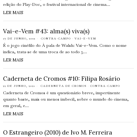
edição do Play-Doc, o festival internacional de cinema…
LER MAIS
Vai~e~Vem #43: alma(s) viva(s)
17 DE JUNHO, 2022
CONTRA-CAMPO
·
VAI~E~VEM
É o jogo cinéfilo do À pala de Walsh: Vai~e~Vem. Como o nome
indica, trata-se de uma troca de ao todo 5…
LER MAIS
Caderneta de Cromos #10: Filipa Rosário
22 DE JUNHO, 2021
CADERNETA DE CROMOS
·
CONTRA-CAMPO
Caderneta de Cromos é um questionário breve, impertinente
quanto baste, mais ou menos imbecil, sobre o mundo do cinema,
em geral, e…
LER MAIS
O Estrangeiro (2010) de Ivo M. Ferreira