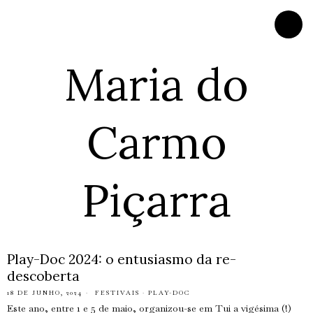
Maria do
Carmo
Piçarra
Play-Doc 2024: o entusiasmo da re-
descoberta
18 DE JUNHO, 2024
FESTIVAIS
·
PLAY-DOC
Este ano, entre 1 e 5 de maio, organizou-se em Tui a vigésima (!)