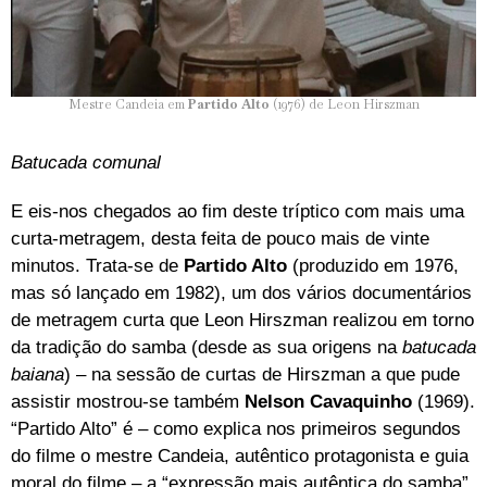
Mestre Candeia em
Partido Alto
(1976) de Leon Hirszman
Batucada comunal
E eis-nos chegados ao fim deste tríptico com mais uma
curta-metragem, desta feita de pouco mais de vinte
minutos. Trata-se de
Partido Alto
(produzido em 1976,
mas só lançado em 1982), um dos vários documentários
de metragem curta que Leon Hirszman realizou em torno
da tradição do samba (desde as sua origens na
batucada
baiana
) – na sessão de curtas de Hirszman a que pude
assistir mostrou-se também
Nelson Cavaquinho
(1969).
“Partido Alto” é – como explica nos primeiros segundos
do filme o mestre Candeia, autêntico protagonista e guia
moral do filme – a “expressão mais autêntica do samba”.