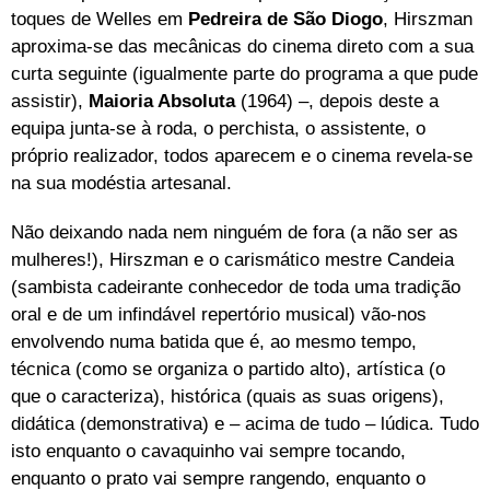
toques de Welles em
Pedreira de São Diogo
, Hirszman
aproxima-se das mecânicas do cinema direto com a sua
curta seguinte (igualmente parte do programa a que pude
assistir),
Maioria Absoluta
(1964) –, depois deste a
equipa junta-se à roda, o perchista, o assistente, o
próprio realizador, todos aparecem e o cinema revela-se
na sua modéstia artesanal.
Não deixando nada nem ninguém de fora (a não ser as
mulheres!), Hirszman e o carismático mestre Candeia
(sambista cadeirante conhecedor de toda uma tradição
oral e de um infindável repertório musical) vão-nos
envolvendo numa batida que é, ao mesmo tempo,
técnica (como se organiza o partido alto), artística (o
que o caracteriza), histórica (quais as suas origens),
didática (demonstrativa) e – acima de tudo – lúdica. Tudo
isto enquanto o cavaquinho vai sempre tocando,
enquanto o prato vai sempre rangendo, enquanto o