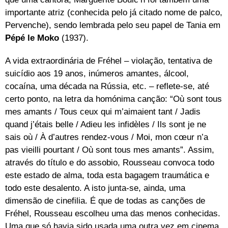
importante atriz (conhecida pelo já citado nome de palco,
Pervenche), sendo lembrada pelo seu papel de Tania em
Pépé le Moko
(1937).
A vida extraordinária de Fréhel – violação, tentativa de
suicídio aos 19 anos, inúmeros amantes, álcool,
cocaína, uma década na Rússia, etc. – reflete-se, até
certo ponto, na letra da homónima canção: “Où sont tous
mes amants / Tous ceux qui m’aimaient tant / Jadis
quand j’étais belle / Adieu les infidèles / Ils sont je ne
sais où / À d’autres rendez-vous / Moi, mon cœur n’a
pas vieilli pourtant / Où sont tous mes amants”. Assim,
através do título e do assobio, Rousseau convoca todo
este estado de alma, toda esta bagagem traumática e
todo este desalento. A isto junta-se, ainda, uma
dimensão de cinefilia. É que de todas as canções de
Fréhel, Rousseau escolheu uma das menos conhecidas.
Uma que só havia sido usada uma outra vez em cinema,