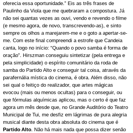
oferecia essa oportunidade.” Eis as três frases de
Paulinho da Viola que me quebraram a compostura. Já
não sei quantas vezes as ouvi, vendo e revendo o filme
(e mesmo agora, de novo, transcrevendo-as), e sinto
sempre os olhos a marejarem-me e o goto a apertar-se-
me. Com este final compreendi a estrofe que Candeia
canta, logo no início: “Quando o povo samba é forma de
oração”. Hirszman conseguiu sintetizar (pela entrega e
pela simplicidade) o espírito comunitário da roda de
samba do Partido Alto e conseguir tal coisa, através da
parafernália mística do cinema, é obra. Além disso, não
sei qual o feitiço do realizador, que artes mágicas
evocou (mais ou menos ocultas) para o conseguir, ou
que fórmulas alquímicas aplicou, mas o certo é que faz
agora um mês desde que, no Grande Auditório do Teatro
Municipal de Tui, me desfiz em lágrimas de pura alegria
musical diante desta obra absoluta do cinema que é
Partido Alto
. Não há mais nada que possa dizer senão