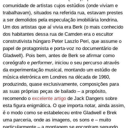
comunidade de artistas cujos estúdios (onde viviam e
trabalhavam), situados na referida rua, estavam prestes
a ser demolidos pela especulação imobiliária londrina.
Um dos artistas que aí vivia era Berk (o mais conhecido
dos habitantes dessa rua de Camden era o escultor
construtivista húngaro Peter Laszlo Peri, que assume o
papel de protagonista e porta-voz no documentário de
Gladwell). Pois bem, antes de Berk se afirmar como
coreógrafo e
performer
, iniciou o seu percurso através
da experimentação musical, montando um estúdio de
música eletrónica em Londres na década de 1960,
produzindo, quase exclusivamente, composições para
as suas próprias peças de bailado – a propósito,
recomendo o
excelente artigo
de Jack Dangers sobre
esta figura enigmática. O que importa notar, ainda assim,
é o modo como se estabeleceu entre Gladwell e Brek
uma parceria, onde as imagens, os sons e – muito
particularmente – a montagem se encontram segundo