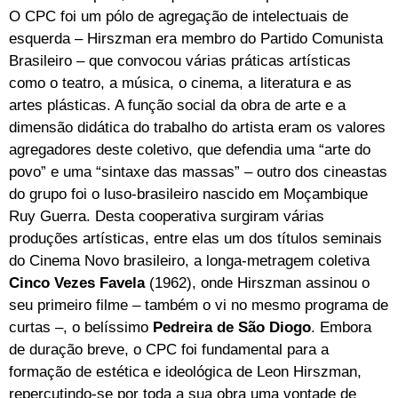
O CPC foi um pólo de agregação de intelectuais de
esquerda – Hirszman era membro do Partido Comunista
Brasileiro – que convocou várias práticas artísticas
como o teatro, a música, o cinema, a literatura e as
artes plásticas. A função social da obra de arte e a
dimensão didática do trabalho do artista eram os valores
agregadores deste coletivo, que defendia uma “arte do
povo” e uma “sintaxe das massas” – outro dos cineastas
do grupo foi o luso-brasileiro nascido em Moçambique
Ruy Guerra. Desta cooperativa surgiram várias
produções artísticas, entre elas um dos títulos seminais
do Cinema Novo brasileiro, a longa-metragem coletiva
Cinco Vezes Favela
(1962), onde Hirszman assinou o
seu primeiro filme – também o vi no mesmo programa de
curtas –, o belíssimo
Pedreira de São Diogo
. Embora
de duração breve, o CPC foi fundamental para a
formação de estética e ideológica de Leon Hirszman,
repercutindo-se por toda a sua obra uma vontade de