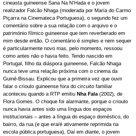
cineasta guineense Sana Na N’Hada e o jovem
realizador Falcão Nhaga (moderada por Maria do Carmo
Piçarra na Cinemateca Portuguesa), o segundo fez um
comentário sobre a sua relação com o arquivo e o
património fílmico guineense que tem reverberado em
mim desde então. O comentário é simples e nem sequer
é particularmente novo mas, pelo momento, ressoou
como antes não o havia feito. Tendo nascido em
Portugal, filho da diáspora guineense, Falcão Nhaga
nunca teve uma relação próxima com o cinema da
Guiné-Bissau. Explicou que a primeira vez que ouvir
falar o crioulo guineense fora do circuito familiar
aconteceu quando a RTP emitiu
Nha Fala
(2002), de
Flora Gomes. O choque foi alarmante, porque o crioulo
nunca havia antes sido uma língua dos espaços
institucionais – antes a língua do espaço doméstico, do
bairro, da rua (e que era/é ativamente reprimida na
escola pública portuguesa). Daí em diante, o jovem